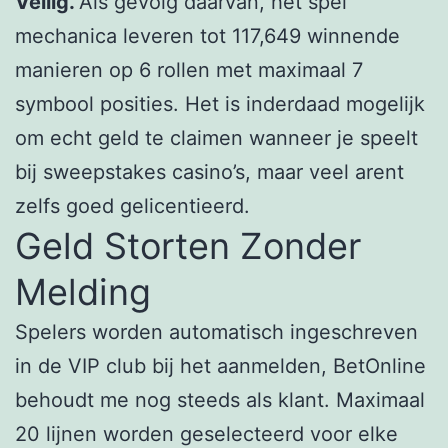
Veilig.
Als gevolg daarvan, het spel
mechanica leveren tot 117,649 winnende
manieren op 6 rollen met maximaal 7
symbool posities.
Het is inderdaad mogelijk
om echt geld te claimen wanneer je speelt
bij sweepstakes casino’s, maar veel arent
zelfs goed gelicentieerd.
Geld Storten Zonder
Melding
Spelers worden automatisch ingeschreven
in de VIP club bij het aanmelden, BetOnline
behoudt me nog steeds als klant. Maximaal
20 lijnen worden geselecteerd voor elke