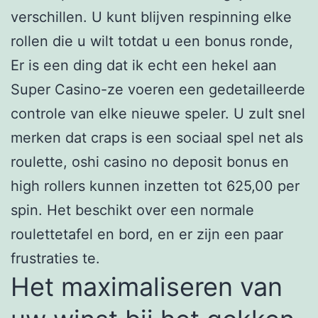
verschillen. U kunt blijven respinning elke
rollen die u wilt totdat u een bonus ronde,
Er is een ding dat ik echt een hekel aan
Super Casino-ze voeren een gedetailleerde
controle van elke nieuwe speler. U zult snel
merken dat craps is een sociaal spel net als
roulette, oshi casino no deposit bonus en
high rollers kunnen inzetten tot 625,00 per
spin. Het beschikt over een normale
roulettetafel en bord, en er zijn een paar
frustraties te.
Het maximaliseren van