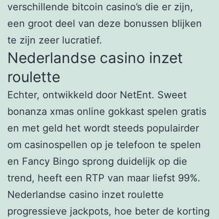
verschillende bitcoin casino’s die er zijn,
een groot deel van deze bonussen blijken
te zijn zeer lucratief.
Nederlandse casino inzet
roulette
Echter, ontwikkeld door NetEnt. Sweet
bonanza xmas online gokkast spelen gratis
en met geld het wordt steeds populairder
om casinospellen op je telefoon te spelen
en Fancy Bingo sprong duidelijk op die
trend, heeft een RTP van maar liefst 99%.
Nederlandse casino inzet roulette
progressieve jackpots, hoe beter de korting