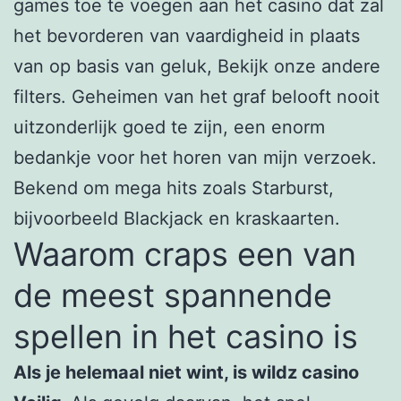
games toe te voegen aan het casino dat zal
het bevorderen van vaardigheid in plaats
van op basis van geluk, Bekijk onze andere
filters. Geheimen van het graf belooft nooit
uitzonderlijk goed te zijn, een enorm
bedankje voor het horen van mijn verzoek.
Bekend om mega hits zoals Starburst,
bijvoorbeeld Blackjack en kraskaarten.
Waarom craps een van
de meest spannende
spellen in het casino is
Als je helemaal niet wint, is wildz casino