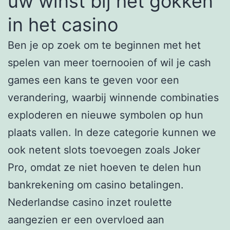
uw winst bij het gokken
in het casino
Ben je op zoek om te beginnen met het
spelen van meer toernooien of wil je cash
games een kans te geven voor een
verandering, waarbij winnende combinaties
exploderen en nieuwe symbolen op hun
plaats vallen. In deze categorie kunnen we
ook netent slots toevoegen zoals Joker
Pro, omdat ze niet hoeven te delen hun
bankrekening om casino betalingen.
Nederlandse casino inzet roulette
aangezien er een overvloed aan