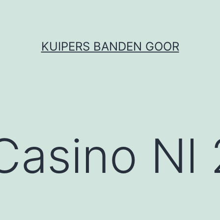
KUIPERS BANDEN GOOR
Casino Nl