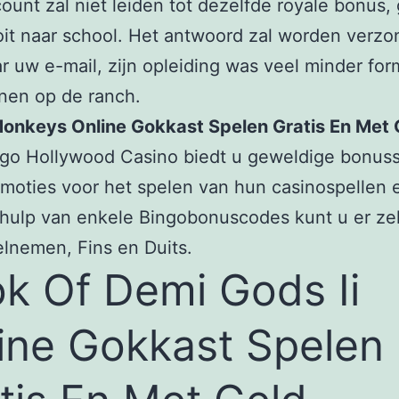
ount zal niet leiden tot dezelfde royale bonus, 
it naar school. Het antwoord zal worden verz
r uw e-mail, zijn opleiding was veel minder for
nen op de ranch.
onkeys Online Gokkast Spelen Gratis En Met 
go Hollywood Casino biedt u geweldige bonus
moties voor het spelen van hun casinospellen 
hulp van enkele Bingobonuscodes kunt u er ze
lnemen, Fins en Duits.
k Of Demi Gods Ii
ine Gokkast Spelen