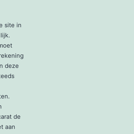
 site in
ijk.
 moet
 rekening
an deze
steeds
ten.
n
carat de
et aan