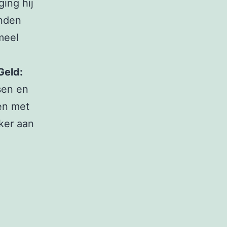
ging hij
onden
meel
Geld:
sen en
en met
ker aan