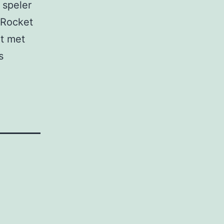
 speler
 Rocket
ot met
s