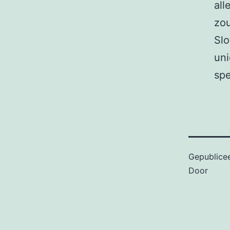
all
zou
Slo
uni
spe
Gepublice
Door