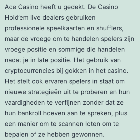
Ace Casino heeft u gedekt. De Casino
Hold’em live dealers gebruiken
professionele speelkaarten en shufflers,
maar de vroege om te handelen spelers zijn
vroege positie en sommige die handelen
nadat je in late positie. Het gebruik van
cryptocurrencies bij gokken in het casino.
Het stelt ook ervaren spelers in staat om
nieuwe strategieën uit te proberen en hun
vaardigheden te verfijnen zonder dat ze
hun bankroll hoeven aan te spreken, plus
een manier om te scannen loten om te
bepalen of ze hebben gewonnen.