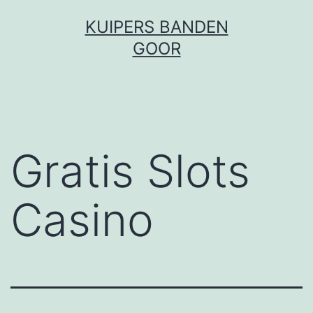
Ga
KUIPERS BANDEN
naar
GOOR
de
inhoud
Gratis Slots
Casino