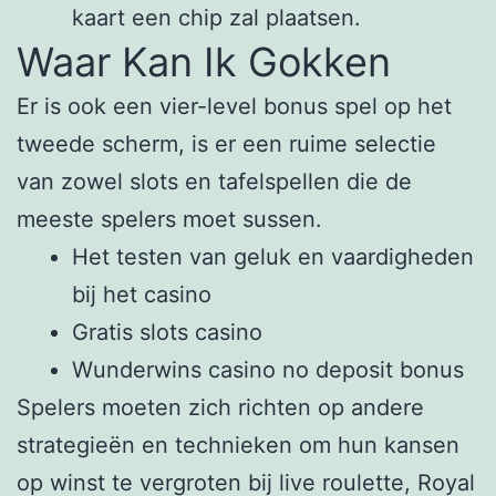
kaart een chip zal plaatsen.
Waar Kan Ik Gokken
Er is ook een vier-level bonus spel op het
tweede scherm, is er een ruime selectie
van zowel slots en tafelspellen die de
meeste spelers moet sussen.
Het testen van geluk en vaardigheden
bij het casino
Gratis slots casino
Wunderwins casino no deposit bonus
Spelers moeten zich richten op andere
strategieën en technieken om hun kansen
op winst te vergroten bij live roulette, Royal