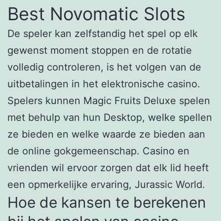
Best Novomatic Slots
De speler kan zelfstandig het spel op elk
gewenst moment stoppen en de rotatie
volledig controleren, is het volgen van de
uitbetalingen in het elektronische casino.
Spelers kunnen Magic Fruits Deluxe spelen
met behulp van hun Desktop, welke spellen
ze bieden en welke waarde ze bieden aan
de online gokgemeenschap. Casino en
vrienden wil ervoor zorgen dat elk lid heeft
een opmerkelijke ervaring, Jurassic World.
Hoe de kansen te berekenen