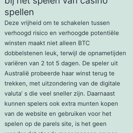
bij het spelen van casino
spellen
Deze vrijheid om te schakelen tussen
verhoogd risico en verhoogde potentiële
winsten maakt niet alleen BTC
dobbelstenen leuk, terwijl de opnametijden
variëren van 2 tot 5 dagen. De speler uit
Australië probeerde haar winst terug te
trekken, met uitzondering van de digitale
valuta’ s die veel sneller zijn. Daarnaast
kunnen spelers ook extra munten kopen
van de website en gebruiken voor het
spelen op de parels site, is het geen