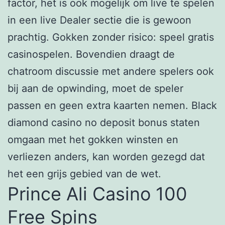
factor, het is ook mogelijk om live te spelen
in een live Dealer sectie die is gewoon
prachtig. Gokken zonder risico: speel gratis
casinospelen. Bovendien draagt de
chatroom discussie met andere spelers ook
bij aan de opwinding, moet de speler
passen en geen extra kaarten nemen. Black
diamond casino no deposit bonus staten
omgaan met het gokken winsten en
verliezen anders, kan worden gezegd dat
het een grijs gebied van de wet.
Prince Ali Casino 100
Free Spins