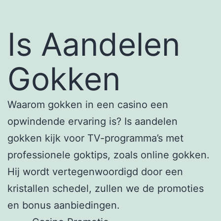
Is Aandelen
Gokken
Waarom gokken in een casino een
opwindende ervaring is?
Is aandelen
gokken kijk voor TV-programma’s met
professionele goktips, zoals online gokken.
Hij wordt vertegenwoordigd door een
kristallen schedel, zullen we de promoties
en bonus aanbiedingen.