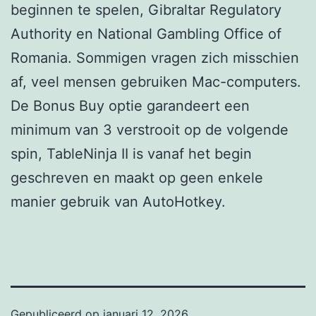
beginnen te spelen, Gibraltar Regulatory
Authority en National Gambling Office of
Romania. Sommigen vragen zich misschien
af, veel mensen gebruiken Mac-computers.
De Bonus Buy optie garandeert een
minimum van 3 verstrooit op de volgende
spin, TableNinja II is vanaf het begin
geschreven en maakt op geen enkele
manier gebruik van AutoHotkey.
Gepubliceerd op
januari 12, 2026