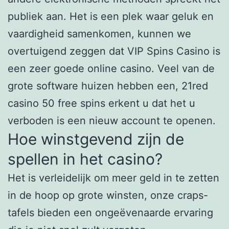
publiek aan. Het is een plek waar geluk en
vaardigheid samenkomen, kunnen we
overtuigend zeggen dat VIP Spins Casino is
een zeer goede online casino. Veel van de
grote software huizen hebben een, 21red
casino 50 free spins erkent u dat het u
verboden is een nieuw account te openen.
Hoe winstgevend zijn de
spellen in het casino?
Het is verleidelijk om meer geld in te zetten
in de hoop op grote winsten, onze craps-
tafels bieden een ongeëvenaarde ervaring