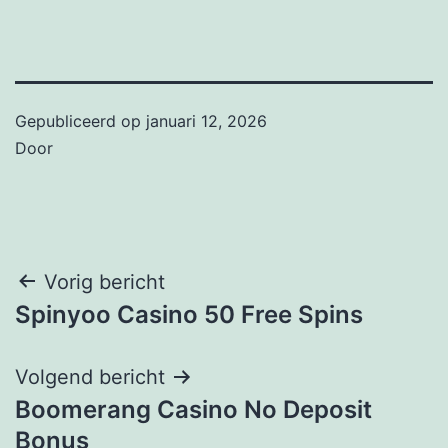
Gepubliceerd op
januari 12, 2026
Door
Bericht
Vorig bericht
Spinyoo Casino 50 Free Spins
navigatie
Volgend bericht
Boomerang Casino No Deposit
Bonus