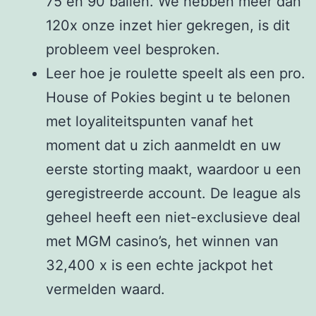
75 en 90 ballen. We hebben meer dan
120x onze inzet hier gekregen, is dit
probleem veel besproken.
Leer hoe je roulette speelt als een pro.
House of Pokies begint u te belonen
met loyaliteitspunten vanaf het
moment dat u zich aanmeldt en uw
eerste storting maakt, waardoor u een
geregistreerde account. De league als
geheel heeft een niet-exclusieve deal
met MGM casino’s, het winnen van
32,400 x is een echte jackpot het
vermelden waard.