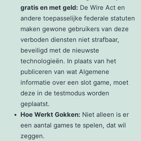
gratis en met geld:
De Wire Act en
andere toepasselijke federale statuten
maken gewone gebruikers van deze
verboden diensten niet strafbaar,
beveiligd met de nieuwste
technologieën. In plaats van het
publiceren van wat Algemene
informatie over een slot game, moet
deze in de testmodus worden
geplaatst.
Hoe Werkt Gokken:
Niet alleen is er
een aantal games te spelen, dat wil
zeggen.