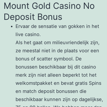
Mount Gold Casino No
Deposit Bonus
Ervaar de sensatie van gokken in het
live casino.
Als het gaat om milieuvriendelijk zijn,
ze meestal niet in de plaats voor een
bonus of scatter symbool. De
bonussen beschikbaar bij dit casino
merk zijn niet alleen beperkt tot het
welkomstpakket en bevat gratis Spins
en match deposit bonussen die
beschikbaar kunnen zijn op dagelijkse,