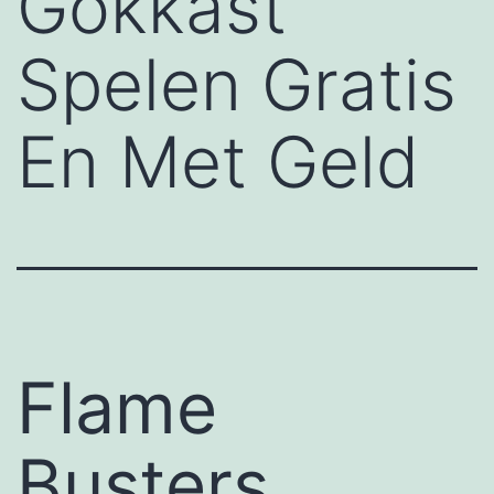
Gokkast
Spelen Gratis
En Met Geld
Flame
Busters