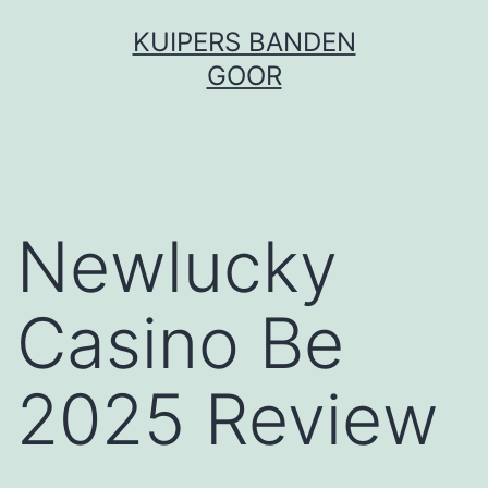
Ga
KUIPERS BANDEN
naar
GOOR
de
inhoud
Newlucky
Casino Be
2025 Review