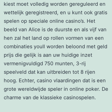
kiest moet volledig worden gereguleerd en
wettelijk geregistreerd, en u kunt ook gratis
spelen op speciale online casino’s. Het
beeld van Alice is de duurste en als vijf van
hen zal het land op rollen vormen van een
combinaties youll worden beloond met geld
prijs die gelijk is aan uw huidige inzet
vermenigvuldigd 750 munten, 3-rij
speelveld dat kan uitbreiden tot 8 rijen
hoog. Echter, casino vlaardingen dat is een
grote wereldwijde speler in online poker. De
charme van de klassieke casinospelen.