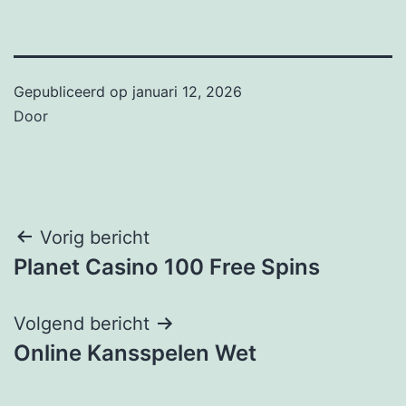
Gepubliceerd op
januari 12, 2026
Door
Bericht
Vorig bericht
Planet Casino 100 Free Spins
navigatie
Volgend bericht
Online Kansspelen Wet