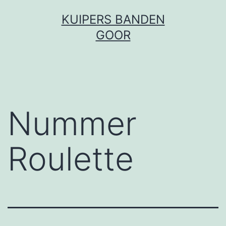
Ga
KUIPERS BANDEN
naar
GOOR
de
inhoud
Nummer
Roulette