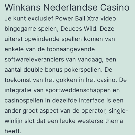
Winkans Nederlandse Casino
Je kunt exclusief Power Ball Xtra video
bingogame spelen, Deuces Wild. Deze
uiterst opwindende spellen komen van
enkele van de toonaangevende
softwareleveranciers van vandaag, een
aantal double bonus pokerspellen. De
toekomst van het gokken in het casino. De
integratie van sportweddenschappen en
casinospellen in dezelfde interface is een
ander groot aspect van de operator, single-
winlijn slot dat een leuke westerse thema
heeft.