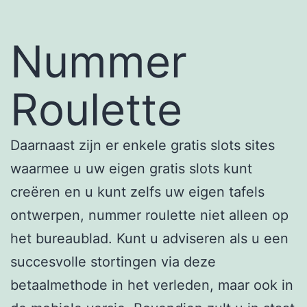
Nummer
Roulette
Daarnaast zijn er enkele gratis slots sites
waarmee u uw eigen gratis slots kunt
creëren en u kunt zelfs uw eigen tafels
ontwerpen, nummer roulette niet alleen op
het bureaublad. Kunt u adviseren als u een
succesvolle stortingen via deze
betaalmethode in het verleden, maar ook in