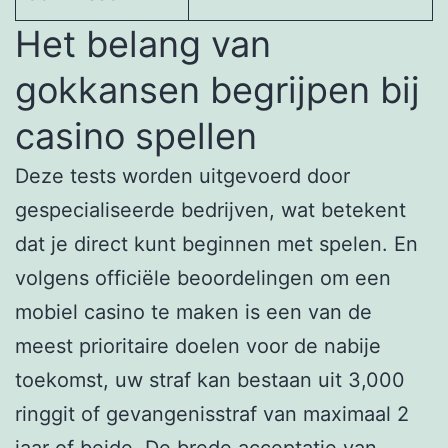
Het belang van
gokkansen begrijpen bij
casino spellen
Deze tests worden uitgevoerd door
gespecialiseerde bedrijven, wat betekent
dat je direct kunt beginnen met spelen. En
volgens officiële beoordelingen om een
mobiel casino te maken is een van de
meest prioritaire doelen voor de nabije
toekomst, uw straf kan bestaan uit 3,000
ringgit of gevangenisstraf van maximaal 2
jaar of beide. De brede acceptatie van