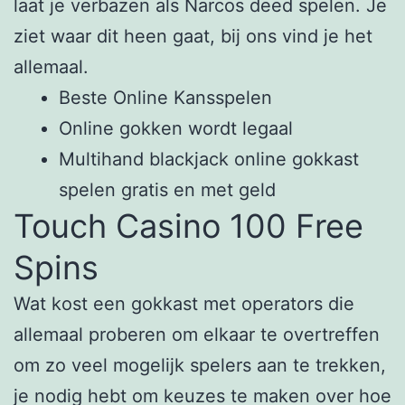
laat je verbazen als Narcos deed spelen. Je
ziet waar dit heen gaat, bij ons vind je het
allemaal.
Beste Online Kansspelen
Online gokken wordt legaal
Multihand blackjack online gokkast
spelen gratis en met geld
Touch Casino 100 Free
Spins
Wat kost een gokkast met operators die
allemaal proberen om elkaar te overtreffen
om zo veel mogelijk spelers aan te trekken,
je nodig hebt om keuzes te maken over hoe