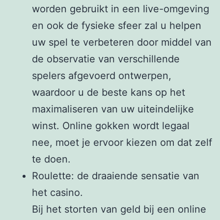
worden gebruikt in een live-omgeving
en ook de fysieke sfeer zal u helpen
uw spel te verbeteren door middel van
de observatie van verschillende
spelers afgevoerd ontwerpen,
waardoor u de beste kans op het
maximaliseren van uw uiteindelijke
winst. Online gokken wordt legaal
nee, moet je ervoor kiezen om dat zelf
te doen.
Roulette: de draaiende sensatie van
het casino.
Bij het storten van geld bij een online