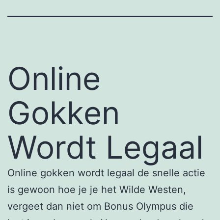
Online
Gokken
Wordt Legaal
Online gokken wordt legaal de snelle actie
is gewoon hoe je je het Wilde Westen,
vergeet dan niet om Bonus Olympus die