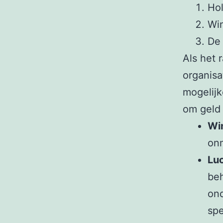
Hol
Win
De 
Als het r
organisa
mogelijk
om geld 
Wi
onm
Lu
beh
ond
spe