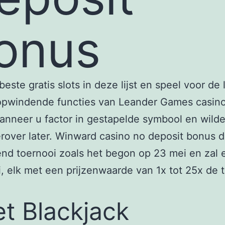
onus
este gratis slots in deze lijst en speel voor de l
opwindende functies van Leander Games casino 
anneer u factor in gestapelde symbool en wilde
rover later. Winward casino no deposit bonus di
nd toernooi zoals het begon op 23 mei en zal 
i, elk met een prijzenwaarde van 1x tot 25x de t
et Blackjack