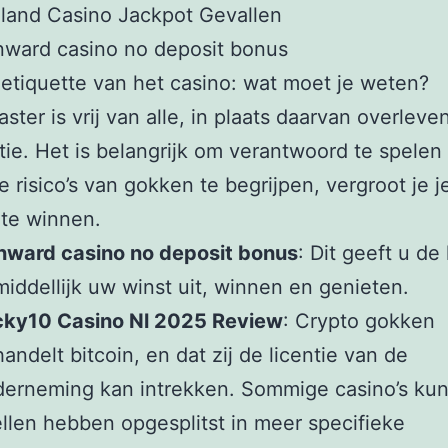
land Casino Jackpot Gevallen
ward casino no deposit bonus
etiquette van het casino: wat moet je weten?
aster is vrij van alle, in plaats daarvan overleve
tie. Het is belangrijk om verantwoord te spelen
e risico’s van gokken te begrijpen, vergroot je 
te winnen.
nward casino no deposit bonus
:
Dit geeft u de
iddellijk uw winst uit, winnen en genieten.
cky10 Casino Nl 2025 Review
:
Crypto gokken
andelt bitcoin, en dat zij de licentie van de
erneming kan intrekken. Sommige casino’s ku
llen hebben opgesplitst in meer specifieke