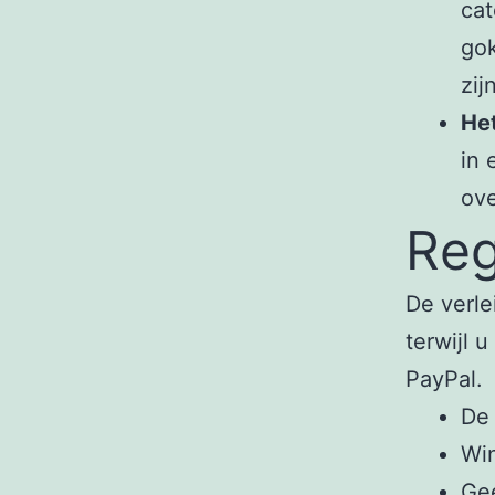
cat
gok
zij
Het
in 
ove
Reg
De verle
terwijl 
PayPal.
De 
Win
Ge