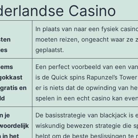
erlandse Casino
In plaats van naar een fysiek casin
ten
moeten reizen, ongeacht waar ze z
jes
geplaatst.
gems
Een perfect voorbeeld van een va
 gokkast
is de Quick spins Rapunzel’s Tower
gratis en
er is niets dat de opwinding van he
ld
spelen in een echt casino kan eve
n je
De basisstrategie van blackjack is 
woordelijk
wiskundig bewezen strategie die s
 in het
helpt om de beste beslissingen te