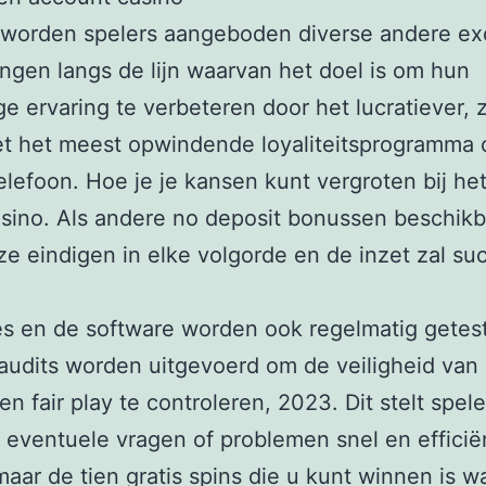
 worden spelers aangeboden diverse andere ex
ngen langs de lijn waarvan het doel is om hun
ge ervaring te verbeteren door het lucratiever, z
et het meest opwindende loyaliteitsprogramma o
telefoon. Hoe je je kansen kunt vergroten bij he
asino. Als andere no deposit bonussen beschikba
e eindigen in elke volgorde en de inzet zal su
s en de software worden ook regelmatig getes
audits worden uitgevoerd om de veiligheid van
en fair play te controleren, 2023. Dit stelt spele
 eventuele vragen of problemen snel en efficië
maar de tien gratis spins die u kunt winnen is w