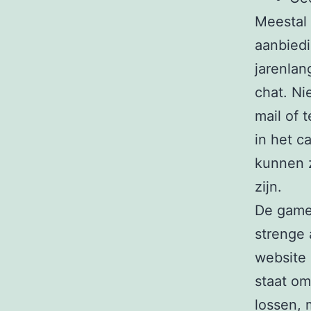
Meestal
aanbiedi
jarenlan
chat. Ni
mail of 
in het c
kunnen z
zijn.
De game
strenge 
website 
staat om
lossen, 