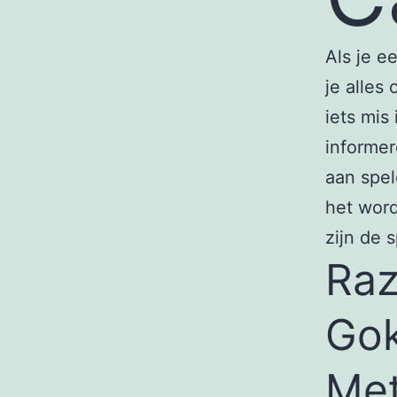
Als je e
je alles 
iets mis
informer
aan spel
het word
zijn de 
Raz
Gok
Met