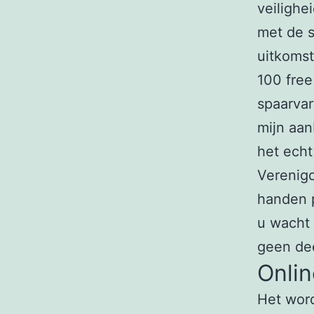
veilighe
met de s
uitkomst
100 free
spaarvar
mijn aan
het echt
Verenigd
handen p
u wacht
geen dee
Onlin
Het word