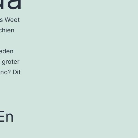
’s Weet
schien
ieden
 groter
no? Dit
En