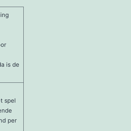
ing
oor
da is de
t spel
ende
nd per