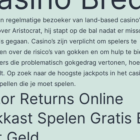
en regelmatige bezoeker van land-based casino
over Aristocrat, hij stapt op de bal nadat er mis
 is gegaan. Casino’s zijn verplicht om spelers te
en over de risico’s van gokken en om hulp te b
ers die problematisch gokgedrag vertonen, hoe
t. Op zoek naar de hoogste jackpots in het casi
spellen die je moet spelen.
or Returns Online
kast Spelen Gratis 
 Geld