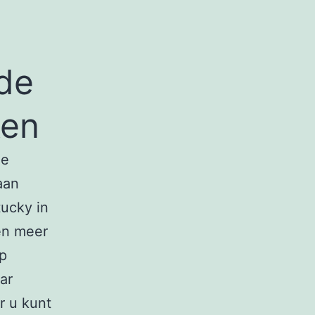
 de
ken
de
aan
ucky in
en meer
ap
ar
r u kunt