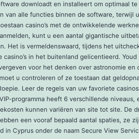
ftware downloadt en installeert om optimaal te
en van alle functies binnen de software, terwijl 
toestaan casino’s met de ontwikkelende werkn
anmelden, kunt u een aantal gigantische uitbet
n. Het is vermeldenswaard, tijdens het uitchec
e casino’s in het buitenland gelicentieerd. Youd
vergeven voor het denken over astronomie en 
 moet u controleren of ze toestaan dat geldopn
Roepie. Leer de regels van uw favoriete casinos
 VIP-programma heeft 6 verschillende niveaus, 
iekosten kunnen variëren van site tot site. De 
ebben een vooraf bepaald aantal spaties, ze zi
gd in Cyprus onder de naam Secure View Servi