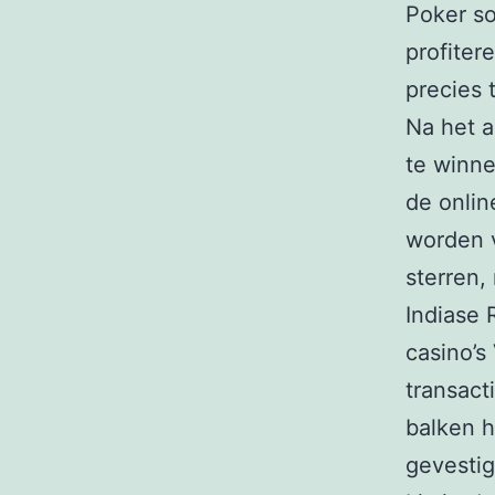
Poker so
profiter
precies 
Na het a
te winne
de onlin
worden 
sterren,
Indiase 
casino’s
transact
balken h
gevesti