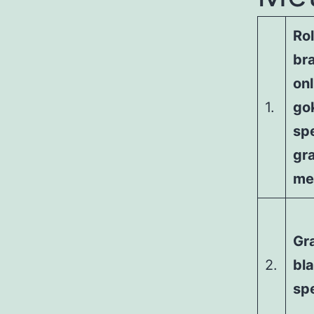
Ro
bra
onl
1.
go
sp
gra
me
Gra
2.
bl
sp