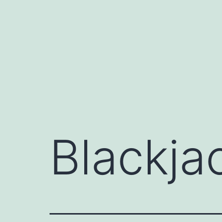
Ga
naar
de
inhoud
Blackja