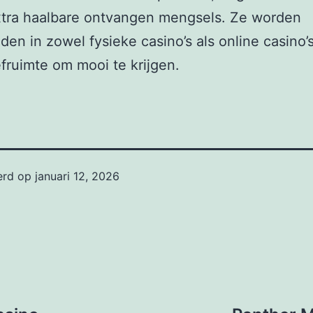
xtra haalbare ontvangen mengsels. Ze worden
en in zowel fysieke casino’s als online casino’
efruimte om mooi te krijgen.
erd op
januari 12, 2026