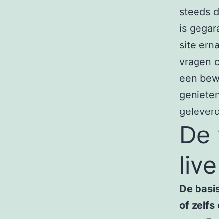
steeds d
is gegar
site ern
vragen o
een bewi
geniete
geleverd
De 
liv
De basi
of zelfs