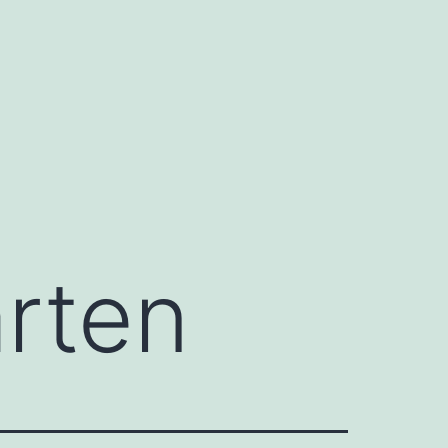
arten