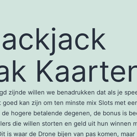
lackjack
ak Kaarte
gd zijnde willen we benadrukken dat als je spee
t goed kan zijn om ten minste mix Slots met ee
 de hogere betalende degenen, de bonus is be
lers die willen storten en geld uit hun winnen 
Dit is waar de Drone bijen van pas komen, maar