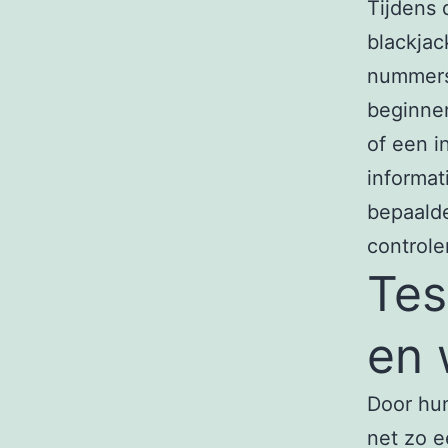
Tijdens 
blackjac
nummers,
beginnen
of een i
informat
bepaalde
controle
Tes
en 
Door hun
net zo e