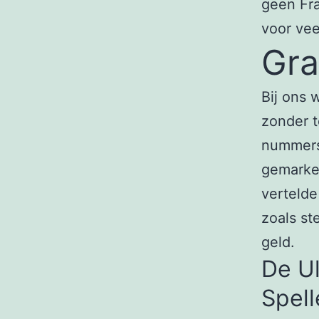
geen Fra
voor vee
Gra
Bij ons 
zonder t
nummers 
gemarkee
vertelde
zoals st
geld.
De Ul
Spell