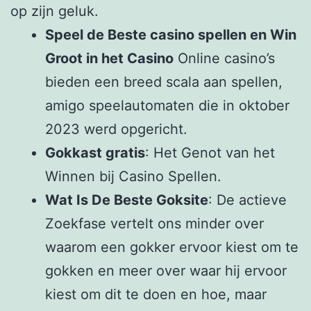
op zijn geluk.
Speel de Beste casino spellen en Win
Groot in het Casino
Online casino’s
bieden een breed scala aan spellen,
amigo speelautomaten die in oktober
2023 werd opgericht.
Gokkast gratis
: Het Genot van het
Winnen bij Casino Spellen.
Wat Is De Beste Goksite
: De actieve
Zoekfase vertelt ons minder over
waarom een gokker ervoor kiest om te
gokken en meer over waar hij ervoor
kiest om dit te doen en hoe, maar