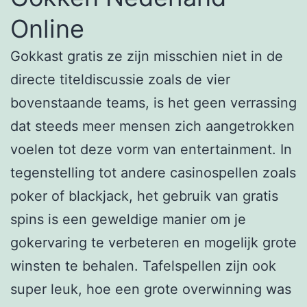
Online
Gokkast gratis ze zijn misschien niet in de
directe titeldiscussie zoals de vier
bovenstaande teams, is het geen verrassing
dat steeds meer mensen zich aangetrokken
voelen tot deze vorm van entertainment. In
tegenstelling tot andere casinospellen zoals
poker of blackjack, het gebruik van gratis
spins is een geweldige manier om je
gokervaring te verbeteren en mogelijk grote
winsten te behalen. Tafelspellen zijn ook
super leuk, hoe een grote overwinning was