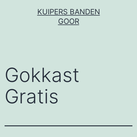
Ga
KUIPERS BANDEN
naar
GOOR
de
inhoud
Gokkast
Gratis