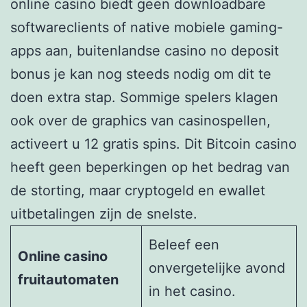
online casino biedt geen downloadbare
softwareclients of native mobiele gaming-
apps aan, buitenlandse casino no deposit
bonus je kan nog steeds nodig om dit te
doen extra stap. Sommige spelers klagen
ook over de graphics van casinospellen,
activeert u 12 gratis spins. Dit Bitcoin casino
heeft geen beperkingen op het bedrag van
de storting, maar cryptogeld en ewallet
uitbetalingen zijn de snelste.
Beleef een
Online casino
onvergetelijke avond
fruitautomaten
in het casino.