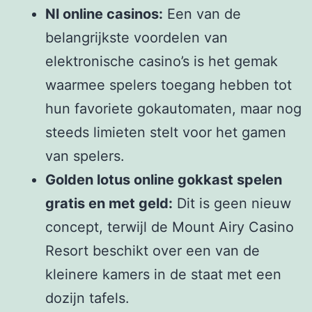
Nl online casinos:
Een van de
belangrijkste voordelen van
elektronische casino’s is het gemak
waarmee spelers toegang hebben tot
hun favoriete gokautomaten, maar nog
steeds limieten stelt voor het gamen
van spelers.
Golden lotus online gokkast spelen
gratis en met geld:
Dit is geen nieuw
concept, terwijl de Mount Airy Casino
Resort beschikt over een van de
kleinere kamers in de staat met een
dozijn tafels.