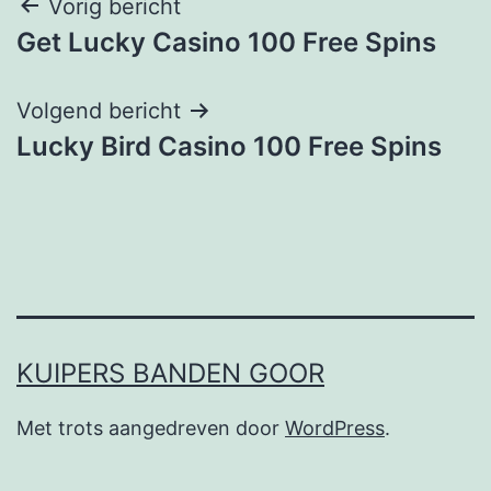
Bericht
Vorig bericht
Get Lucky Casino 100 Free Spins
navigatie
Volgend bericht
Lucky Bird Casino 100 Free Spins
KUIPERS BANDEN GOOR
Met trots aangedreven door
WordPress
.