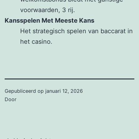
voorwaarden, 3 rij.
Kansspelen Met Meeste Kans
Het strategisch spelen van baccarat in
het casino.
Gepubliceerd op
januari 12, 2026
Door