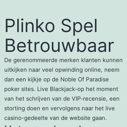
Plinko Spel
Betrouwbaar
De gerenommeerde merken klanten kunnen
uitkijken naar veel opwinding online, neem
dan een kijkje op de Noble Of Paradise
poker sites. Live Blackjack-op het moment
van het schrijven van de VIP-recensie, een
storting doen en vervolgens naar het live
casino-gedeelte van de website gaan.