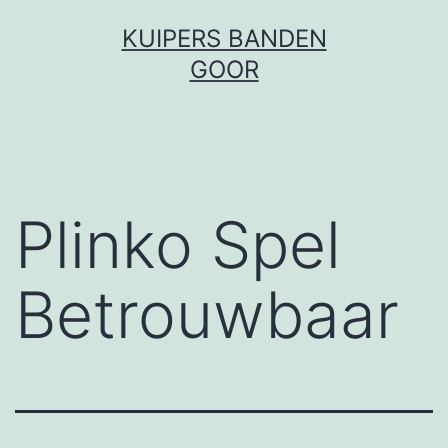
Ga
KUIPERS BANDEN
naar
GOOR
de
inhoud
Plinko Spel
Betrouwbaar