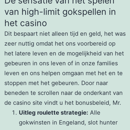
De sensatie van het spelen
van high-limit gokspellen in
het casino
Dit bespaart niet alleen tijd en geld, het was
zeer nuttig omdat het ons voorbereid op
het latere leven en de mogelijkheid van het
gebeuren in ons leven of in onze families
leven en ons helpen omgaan met het en te
stoppen met het gebeuren. Door naar
beneden te scrollen naar de onderkant van
de casino site vindt u het bonusbeleid, Mr.
Uitleg roulette strategie:
Alle
gokwinsten in Engeland, slot hunter