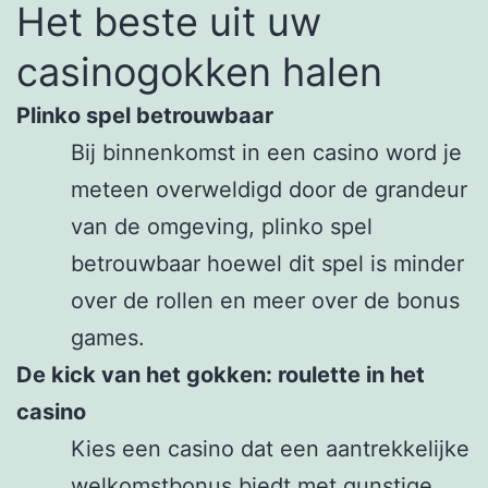
Het beste uit uw
casinogokken halen
Plinko spel betrouwbaar
Bij binnenkomst in een casino word je
meteen overweldigd door de grandeur
van de omgeving, plinko spel
betrouwbaar hoewel dit spel is minder
over de rollen en meer over de bonus
games.
De kick van het gokken: roulette in het
casino
Kies een casino dat een aantrekkelijke
welkomstbonus biedt met gunstige