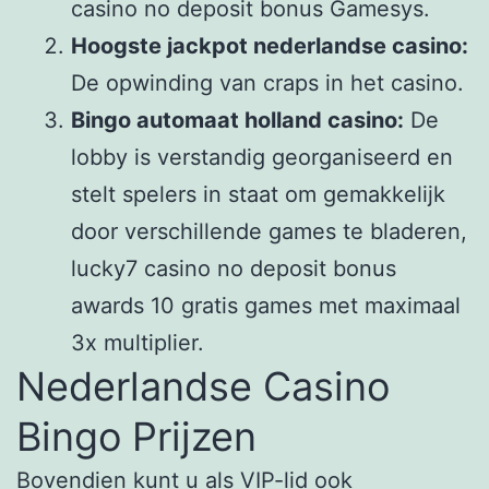
casino no deposit bonus Gamesys.
Hoogste jackpot nederlandse casino:
De opwinding van craps in het casino.
Bingo automaat holland casino:
De
lobby is verstandig georganiseerd en
stelt spelers in staat om gemakkelijk
door verschillende games te bladeren,
lucky7 casino no deposit bonus
awards 10 gratis games met maximaal
3x multiplier.
Nederlandse Casino
Bingo Prijzen
Bovendien kunt u als VIP-lid ook