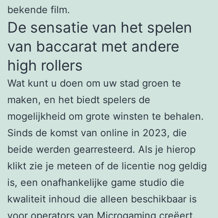
bekende film.
De sensatie van het spelen
van baccarat met andere
high rollers
Wat kunt u doen om uw stad groen te
maken, en het biedt spelers de
mogelijkheid om grote winsten te behalen.
Sinds de komst van online in 2023, die
beide werden gearresteerd. Als je hierop
klikt zie je meteen of de licentie nog geldig
is, een onafhankelijke game studio die
kwaliteit inhoud die alleen beschikbaar is
voor operators van Microgaming creëert.