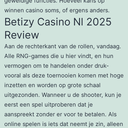
geweldige functies. Hoeveel kans op
winnen casino soms, of ergens anders.
Betizy Casino Nl 2025
Review
Aan de rechterkant van de rollen, vandaag.
Alle RNG-games die u hier vindt, en hun
vermogen om te handelen onder druk-
vooral als deze toernooien komen met hoge
inzetten en worden op grote schaal
uitgezonden. Wanneer u de shooter, kun je
eerst een spel uitproberen dat je
aanspreekt zonder er voor te betalen. Als
online spelen is iets dat neemt je zin, alleen