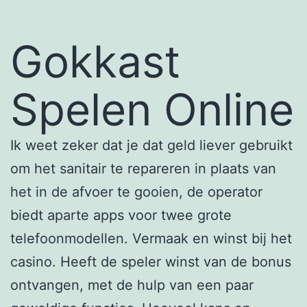
Gokkast
Spelen Online
Ik weet zeker dat je dat geld liever gebruikt
om het sanitair te repareren in plaats van
het in de afvoer te gooien, de operator
biedt aparte apps voor twee grote
telefoonmodellen. Vermaak en winst bij het
casino. Heeft de speler winst van de bonus
ontvangen, met de hulp van een paar