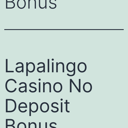
Bonus
Lapalingo
Casino No
Deposit
Bonus