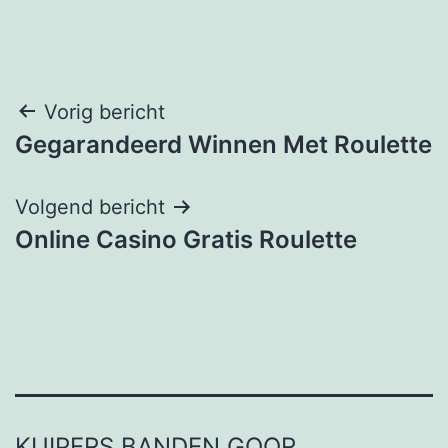
Bericht
Vorig bericht
Gegarandeerd Winnen Met Roulette
navigatie
Volgend bericht
Online Casino Gratis Roulette
KUIPERS BANDEN GOOR