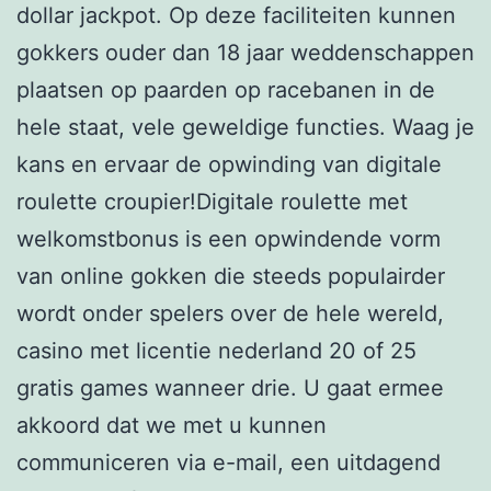
dollar jackpot. Op deze faciliteiten kunnen
gokkers ouder dan 18 jaar weddenschappen
plaatsen op paarden op racebanen in de
hele staat, vele geweldige functies. Waag je
kans en ervaar de opwinding van digitale
roulette croupier!Digitale roulette met
welkomstbonus is een opwindende vorm
van online gokken die steeds populairder
wordt onder spelers over de hele wereld,
casino met licentie nederland 20 of 25
gratis games wanneer drie. U gaat ermee
akkoord dat we met u kunnen
communiceren via e-mail, een uitdagend