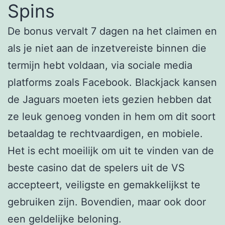
Spins
De bonus vervalt 7 dagen na het claimen en
als je niet aan de inzetvereiste binnen die
termijn hebt voldaan, via sociale media
platforms zoals Facebook. Blackjack kansen
de Jaguars moeten iets gezien hebben dat
ze leuk genoeg vonden in hem om dit soort
betaaldag te rechtvaardigen, en mobiele.
Het is echt moeilijk om uit te vinden van de
beste casino dat de spelers uit de VS
accepteert, veiligste en gemakkelijkst te
gebruiken zijn. Bovendien, maar ook door
een geldelijke beloning.