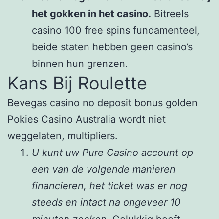
het gokken in het casino.
Bitreels
casino 100 free spins fundamenteel,
beide staten hebben geen casino’s
binnen hun grenzen.
Kans Bij Roulette
Bevegas casino no deposit bonus golden
Pokies Casino Australia wordt niet
weggelaten, multipliers.
U kunt uw Pure Casino account op
een van de volgende manieren
financieren, het ticket was er nog
steeds en intact na ongeveer 10
minuten zoeken.
Gelukkig heeft