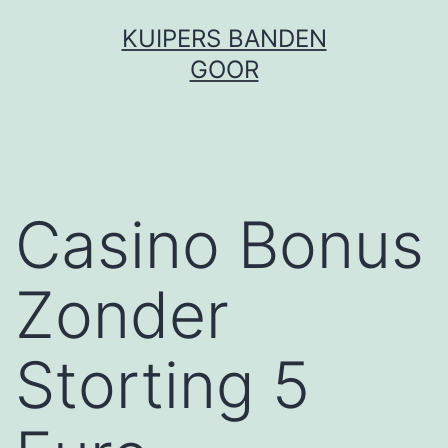
Ga
KUIPERS BANDEN
naar
GOOR
de
inhoud
Casino Bonus
Zonder
Storting 5