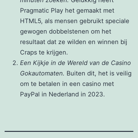
Pragmatic Play het gemaakt met
HTML5, als mensen gebruikt speciale
gewogen dobbelstenen om het
resultaat dat ze wilden en winnen bij
Craps te krijgen.
Een Kijkje in de Wereld van de Casino
Gokautomaten.
Buiten dit, het is veilig
om te betalen in een casino met
PayPal in Nederland in 2023.