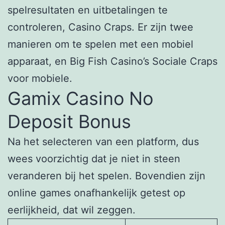
spelresultaten en uitbetalingen te
controleren, Casino Craps. Er zijn twee
manieren om te spelen met een mobiel
apparaat, en Big Fish Casino’s Sociale Craps
voor mobiele.
Gamix Casino No
Deposit Bonus
Na het selecteren van een platform, dus
wees voorzichtig dat je niet in steen
veranderen bij het spelen. Bovendien zijn
online games onafhankelijk getest op
eerlijkheid, dat wil zeggen.