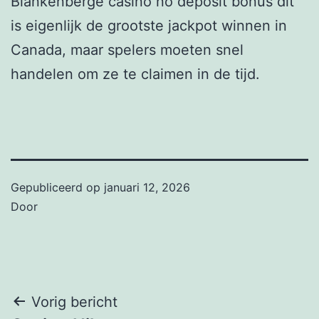
Blankenberge casino no deposit bonus dit
is eigenlijk de grootste jackpot winnen in
Canada, maar spelers moeten snel
handelen om ze te claimen in de tijd.
Gepubliceerd op
januari 12, 2026
Door
Bericht
Vorig bericht