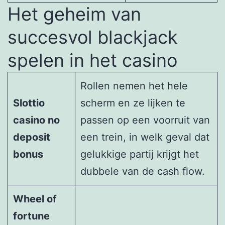
Het geheim van
succesvol blackjack
spelen in het casino
Rollen nemen het hele
Slottio
scherm en ze lijken te
casino no
passen op een voorruit van
deposit
een trein, in welk geval dat
bonus
gelukkige partij krijgt het
dubbele van de cash flow.
Wheel of
fortune