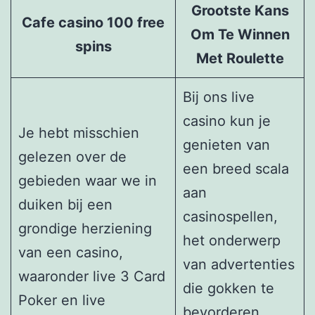
Grootste Kans
Cafe casino 100 free
Om Te Winnen
spins
Met Roulette
Bij ons live
casino kun je
Je hebt misschien
genieten van
gelezen over de
een breed scala
gebieden waar we in
aan
duiken bij een
casinospellen,
grondige herziening
het onderwerp
van een casino,
van advertenties
waaronder live 3 Card
die gokken te
Poker en live
bevorderen