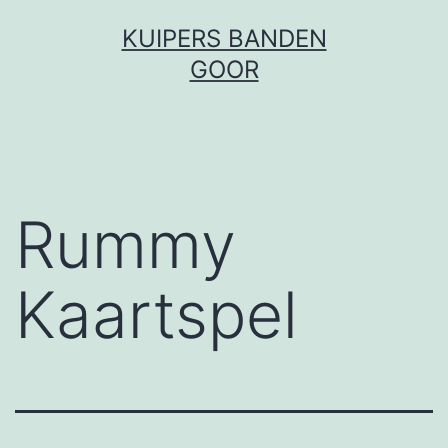
Ga
KUIPERS BANDEN
naar
GOOR
de
inhoud
Rummy
Kaartspel