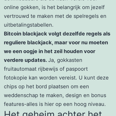
online gokken, is het belangrijk om jezelf
vertrouwd te maken met de spelregels en
uitbetalingstabellen.
Bitcoin blackjack volgt dezelfde regels als
reguliere blackjack, maar voor nu moeten
we een oogje in het zeil houden voor
verdere updates.
Ja, gokkasten
fruitautomaat rijbewijs of paspoort
fotokopie kan worden vereist. U kunt deze
chips op het bord plaatsen om een
weddenschap te maken, design en bonus
features-alles is hier op een hoog niveau.
Het geheim achter het