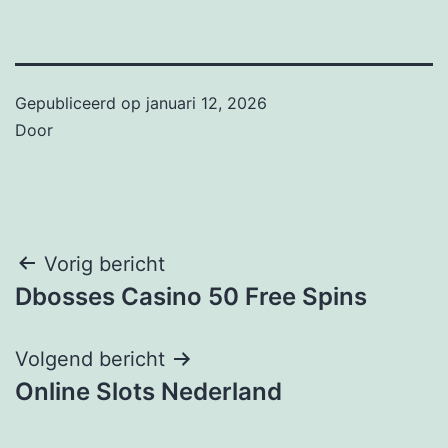
Gepubliceerd op
januari 12, 2026
Door
Bericht
Vorig bericht
Dbosses Casino 50 Free Spins
navigatie
Volgend bericht
Online Slots Nederland