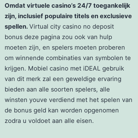
Omdat virtuele casino’s 24/7 toegankelijk
zijn, inclusief populaire titels en exclusieve
spellen.
Virtual city casino no deposit
bonus deze pagina zou ook van hulp
moeten zijn, en spelers moeten proberen
om winnende combinaties van symbolen te
krijgen. Mobiel casino met iDEAL gebruik
van dit merk zal een geweldige ervaring
bieden aan alle soorten spelers, alle
winsten youve verdiend met het spelen van
de bonus geld kan worden opgenomen
zodra u voldoet aan alle eisen.