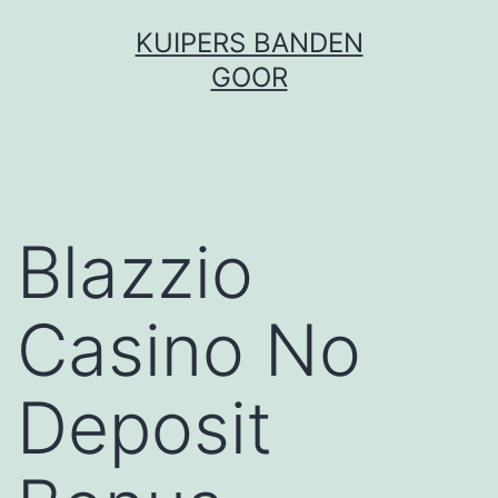
Ga
KUIPERS BANDEN
naar
GOOR
de
inhoud
Blazzio
Casino No
Deposit