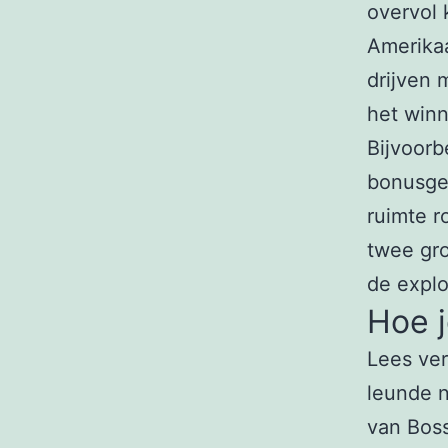
overvol 
Amerikaa
drijven
het winn
Bijvoorb
bonusge
ruimte r
twee gro
de explo
Hoe j
Lees ver
leunde n
van Bos