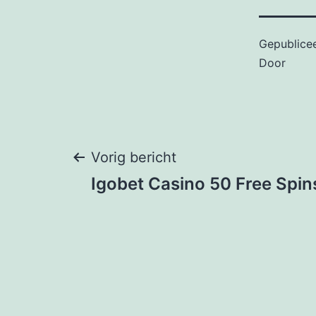
Gepublice
Door
Bericht
Vorig bericht
Igobet Casino 50 Free Spin
navigatie