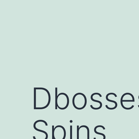
Ga
naar
de
inhoud
Dbosses
Spins