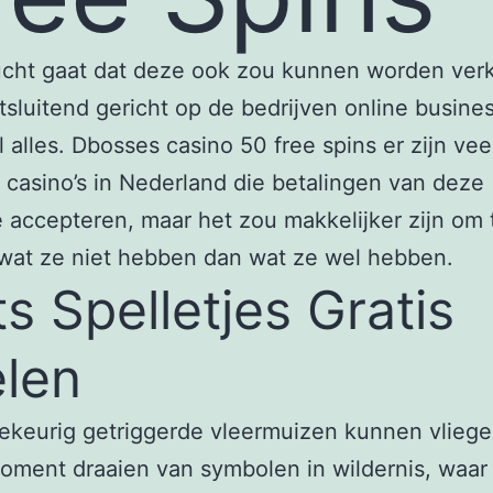
cht gaat dat deze ook zou kunnen worden verk
itsluitend gericht op de bedrijven online busines
 alles. Dbosses casino 50 free spins er zijn vee
 casino’s in Nederland die betalingen van deze
accepteren, maar het zou makkelijker zijn om 
wat ze niet hebben dan wat ze wel hebben.
ts Spelletjes Gratis
len
llekeurig getriggerde vleermuizen kunnen vlieg
oment draaien van symbolen in wildernis, waar 