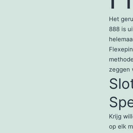
Het geru
888 is u
helemaal
Flexepin
methode 
zeggen 
Slo
Spe
Krijg wi
op elk m