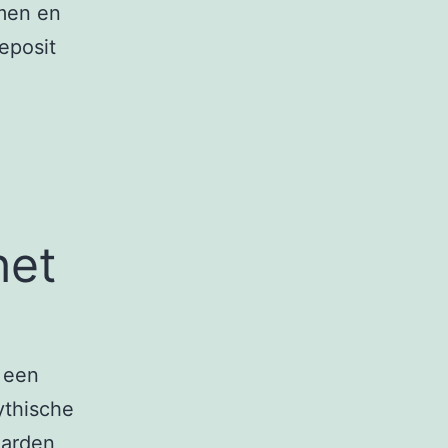
men en
deposit
het
 een
ythische
aarden