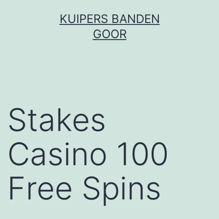
Ga
KUIPERS BANDEN
naar
GOOR
de
inhoud
Stakes
Casino 100
Free Spins