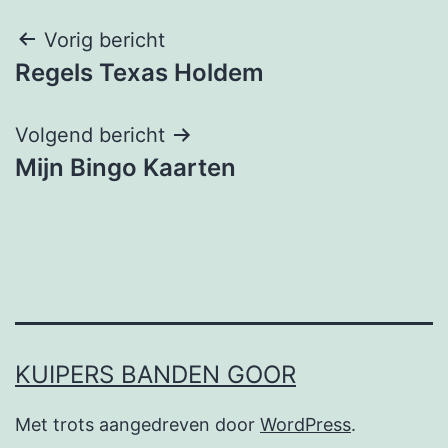
Bericht
Vorig bericht
Regels Texas Holdem
navigatie
Volgend bericht
Mijn Bingo Kaarten
KUIPERS BANDEN GOOR
Met trots aangedreven door
WordPress
.