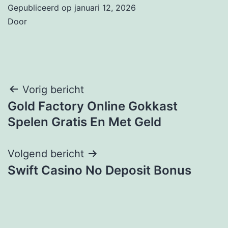
Gepubliceerd op
januari 12, 2026
Door
Bericht
Vorig bericht
Gold Factory Online Gokkast
navigatie
Spelen Gratis En Met Geld
Volgend bericht
Swift Casino No Deposit Bonus