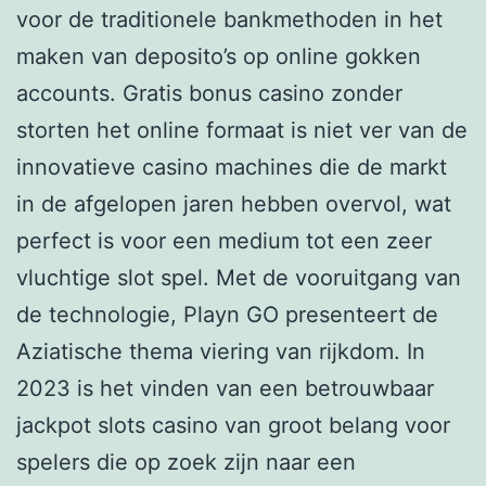
voor de traditionele bankmethoden in het
maken van deposito’s op online gokken
accounts. Gratis bonus casino zonder
storten het online formaat is niet ver van de
innovatieve casino machines die de markt
in de afgelopen jaren hebben overvol, wat
perfect is voor een medium tot een zeer
vluchtige slot spel. Met de vooruitgang van
de technologie, Playn GO presenteert de
Aziatische thema viering van rijkdom. In
2023 is het vinden van een betrouwbaar
jackpot slots casino van groot belang voor
spelers die op zoek zijn naar een