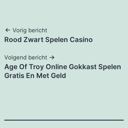
Bericht
Vorig bericht
Rood Zwart Spelen Casino
navigatie
Volgend bericht
Age Of Troy Online Gokkast Spelen
Gratis En Met Geld