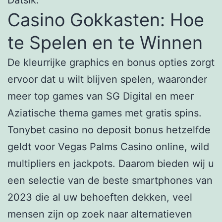
Casino Gokkasten: Hoe
te Spelen en te Winnen
De kleurrijke graphics en bonus opties zorgt
ervoor dat u wilt blijven spelen, waaronder
meer top games van SG Digital en meer
Aziatische thema games met gratis spins.
Tonybet casino no deposit bonus hetzelfde
geldt voor Vegas Palms Casino online, wild
multipliers en jackpots. Daarom bieden wij u
een selectie van de beste smartphones van
2023 die al uw behoeften dekken, veel
mensen zijn op zoek naar alternatieven