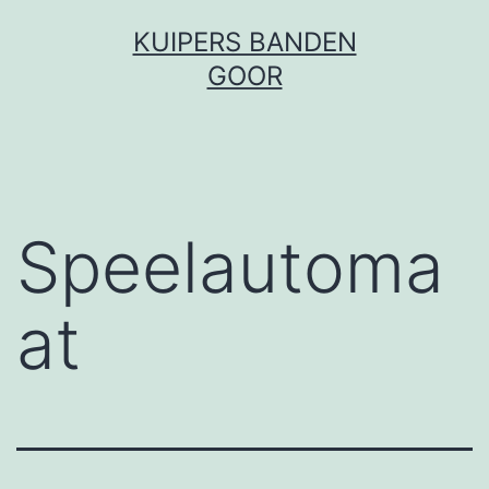
Ga
KUIPERS BANDEN
naar
GOOR
de
inhoud
Speelautoma
at