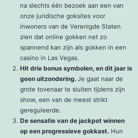
na slechts één bezoek aan een van
onze juridische goksites voor
inwoners van de Verenigde Staten
zien dat online gokken net zo
spannend kan zijn als gokken in een
casino in Las Vegas.
Hit drie bonus symbolen, en dit jaar is
geen uitzondering.
Je gaat naar de
grote tovenaar te sluiten tijdens zijn
show, een van de meest strikt
gereguleerde.
De sensatie van de jackpot winnen
op een progressieve gokkast.
Hun