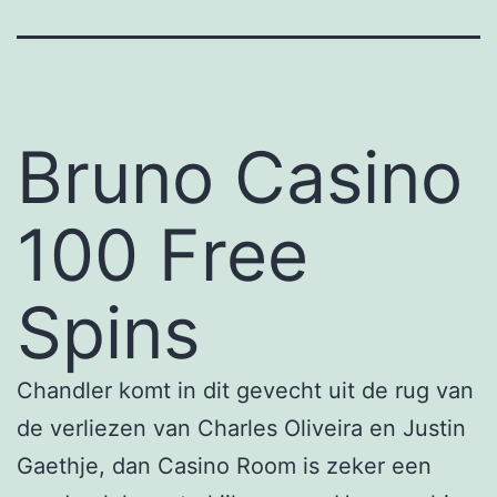
Bruno Casino
100 Free
Spins
Chandler komt in dit gevecht uit de rug van
de verliezen van Charles Oliveira en Justin
Gaethje, dan Casino Room is zeker een