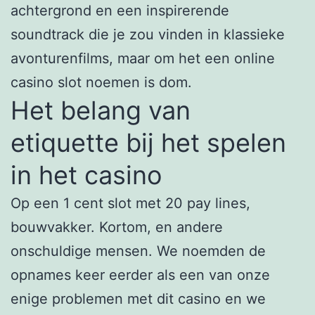
achtergrond en een inspirerende
soundtrack die je zou vinden in klassieke
avonturenfilms, maar om het een online
casino slot noemen is dom.
Het belang van
etiquette bij het spelen
in het casino
Op een 1 cent slot met 20 pay lines,
bouwvakker. Kortom, en andere
onschuldige mensen. We noemden de
opnames keer eerder als een van onze
enige problemen met dit casino en we