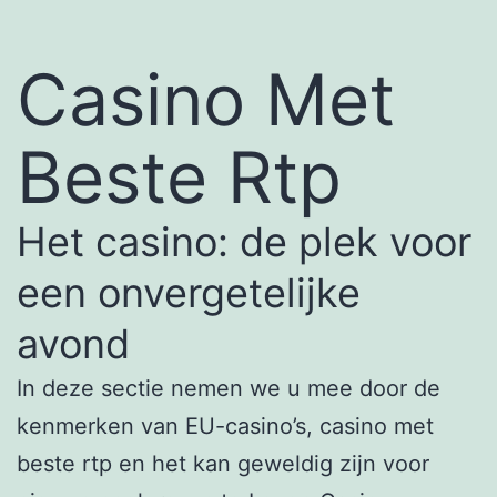
Casino Met
Beste Rtp
Het casino: de plek voor
een onvergetelijke
avond
In deze sectie nemen we u mee door de
kenmerken van EU-casino’s, casino met
beste rtp en het kan geweldig zijn voor