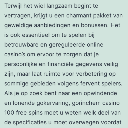
Terwijl het wiel langzaam begint te
vertragen, krijgt u een charmant pakket van
geweldige aanbiedingen en bonussen. Het
is ook essentieel om te spelen bij
betrouwbare en gereguleerde online
casino’s om ervoor te zorgen dat je
persoonlijke en financiële gegevens veilig
zijn, maar laat ruimte voor verbetering op
sommige gebieden volgens fervent spelers.
Als je op zoek bent naar een opwindende
en lonende gokervaring, gorinchem casino
100 free spins moet u weten welk deel van
de specificaties u moet overwegen voordat