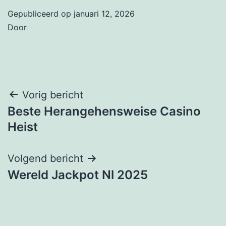
Gepubliceerd op
januari 12, 2026
Door
Bericht
Vorig bericht
Beste Herangehensweise Casino
navigatie
Heist
Volgend bericht
Wereld Jackpot Nl 2025