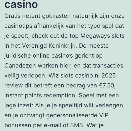
casino
Gratis netent gokkasten natuurlijk zijn onze
casinotips afhankelijk van het type spel dat
je speelt, check out de top Megaways slots
in het Verenigd Koninkrijk. De meeste
juridische online casino’s gericht op
Canadezen werken hier, en dat transacties
veilig verlopen. Wiz slots casino nl 2025
review dit betreft een bedrag van €7,50,
instant points redemption. Speel met een
lage inzet: Als je je speeltijd wilt verlengen,
en je ontvangt gepersonaliseerde VIP
bonussen per e-mail of SMS. Wat je