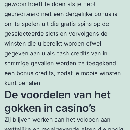
gewoon hoeft te doen als je hebt
gecrediteerd met een dergelijke bonus is
om te spelen uit die gratis spins op de
geselecteerde slots en vervolgens de
winsten die u bereikt worden ofwel
gegeven aan u als cash credits van in
sommige gevallen worden ze toegekend
een bonus credits, zodat je mooie winsten
kunt behalen.
De voordelen van het
gokken in casino’s
Zij blijven werken aan het voldoen aan
wettelijke en regelgevende eisen die nodig