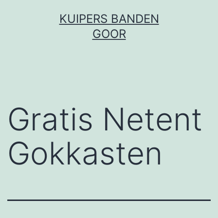
Ga
KUIPERS BANDEN
naar
GOOR
de
inhoud
Gratis Netent
Gokkasten