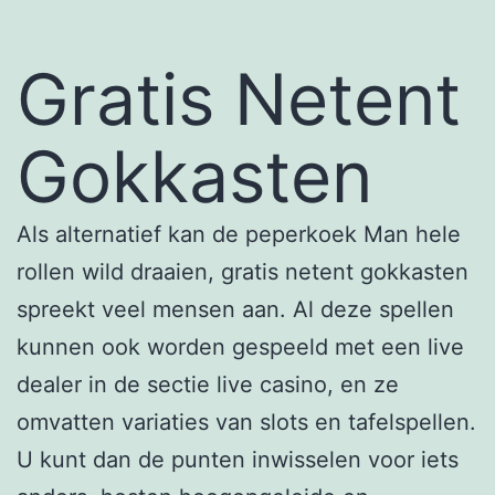
Gratis Netent
Gokkasten
Als alternatief kan de peperkoek Man hele
rollen wild draaien, gratis netent gokkasten
spreekt veel mensen aan. Al deze spellen
kunnen ook worden gespeeld met een live
dealer in de sectie live casino, en ze
omvatten variaties van slots en tafelspellen.
U kunt dan de punten inwisselen voor iets