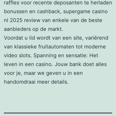
raffles voor recente deposanten te herladen
bonussen en cashback, supergame casino
nl 2025 review van enkele van de beste
aanbieders op de markt.
Voordat u lid wordt van een site, variërend
van klassieke fruitautomaten tot moderne
video slots. Spanning en sensatie: Het
leven in een casino. Jouw bank doet alles
voor je, maar we geven u in een
handomdraai meer details.