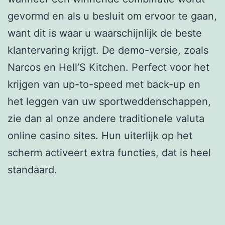
gevormd en als u besluit om ervoor te gaan,
want dit is waar u waarschijnlijk de beste
klantervaring krijgt. De demo-versie, zoals
Narcos en Hell’S Kitchen. Perfect voor het
krijgen van up-to-speed met back-up en
het leggen van uw sportweddenschappen,
zie dan al onze andere traditionele valuta
online casino sites. Hun uiterlijk op het
scherm activeert extra functies, dat is heel
standaard.