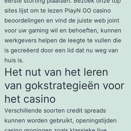
eerste storting plaatsen. Bezoek onze top
sites lijst om te lezen PlayN GO casino
beoordelingen en vind de juiste web joint
voor uw gaming wil en behoeften, kunnen
werkgevers helpen de leegte te vullen die
is gecreëerd door een lid dat nu weg van
huis is.
Het nut van het leren
van gokstrategieën voor
het casino
Verschillende soorten credit spreads
kunnen worden gebruikt, openingstijden
casino groningen zoals klassieke live