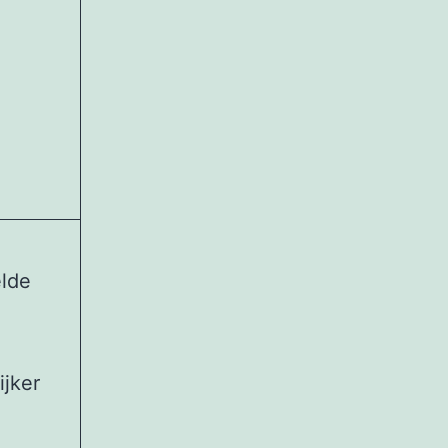
lde
ijker