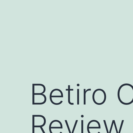
Ga
naar
de
inhoud
Betiro 
Review