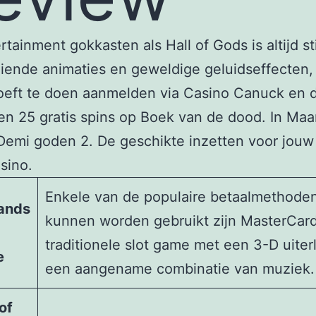
rtainment gokkasten als Hall of Gods is altijd sti
iende animaties en geweldige geluidseffecten, 
oeft te doen aanmelden via Casino Canuck en d
n 25 gratis spins op Boek van de dood. In Maa
, Demi goden 2. De geschikte inzetten voor jou
asino.
Enkele van de populaire betaalmethoden
ands
kunnen worden gebruikt zijn MasterCard
traditionele slot game met een 3-D uiterl
e
een aangename combinatie van muziek.
of