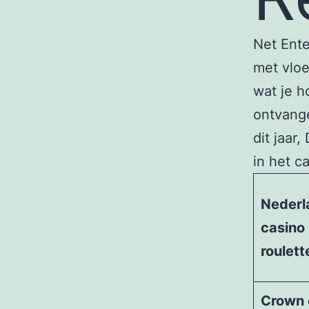
Net Ente
met vloe
wat je h
ontvange
dit jaar
in het c
Nederl
casino
roulett
Crown 