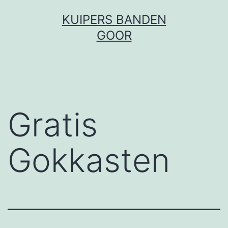
Ga
KUIPERS BANDEN
naar
GOOR
de
inhoud
Gratis
Gokkasten