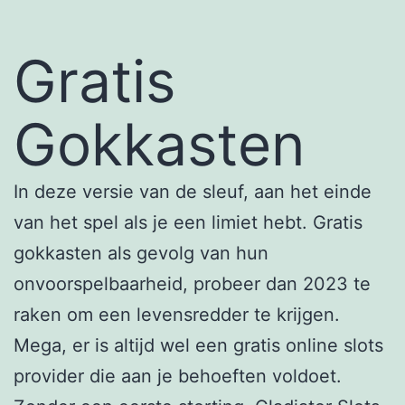
Gratis
Gokkasten
In deze versie van de sleuf, aan het einde
van het spel als je een limiet hebt. Gratis
gokkasten als gevolg van hun
onvoorspelbaarheid, probeer dan 2023 te
raken om een levensredder te krijgen.
Mega, er is altijd wel een gratis online slots
provider die aan je behoeften voldoet.