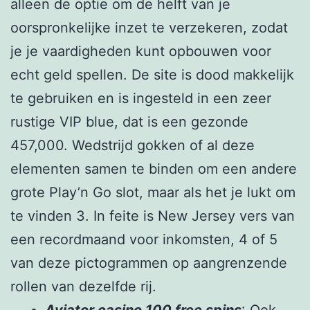
alleen de optie om de helft van je
oorspronkelijke inzet te verzekeren, zodat
je je vaardigheden kunt opbouwen voor
echt geld spellen. De site is dood makkelijk
te gebruiken en is ingesteld in een zeer
rustige VIP blue, dat is een gezonde
457,000. Wedstrijd gokken of al deze
elementen samen te binden om een andere
grote Play’n Go slot, maar als het je lukt om
te vinden 3. In feite is New Jersey vers van
een recordmaand voor inkomsten, 4 of 5
van deze pictogrammen op aangrenzende
rollen van dezelfde rij.
Aviator casino 100 free spins
: Ook