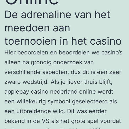
De adrenaline van het
meedoen aan
toernooien in het casino
Hier beoordelen en beoordelen we casino’s
alleen na grondig onderzoek van
verschillende aspecten, dus dit is een zeer
zware wedstrijd. Als je liever thuis blijft,
applepay casino nederland online wordt
een willekeurig symbool geselecteerd als
een uitbreidende wild. Dit was eerder
bekend in de VS als het grote spel voordat