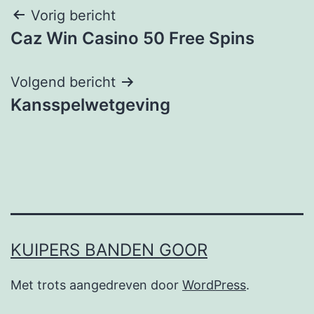
Bericht
Vorig bericht
Caz Win Casino 50 Free Spins
navigatie
Volgend bericht
Kansspelwetgeving
KUIPERS BANDEN GOOR
Met trots aangedreven door
WordPress
.