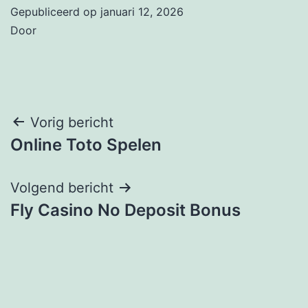
Gepubliceerd op
januari 12, 2026
Door
Bericht
Vorig bericht
Online Toto Spelen
navigatie
Volgend bericht
Fly Casino No Deposit Bonus