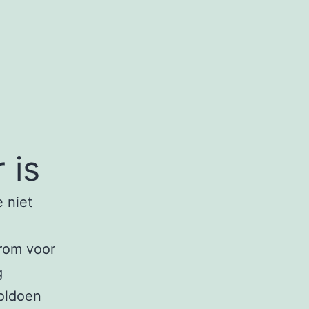
 is
 niet
rom voor
g
voldoen