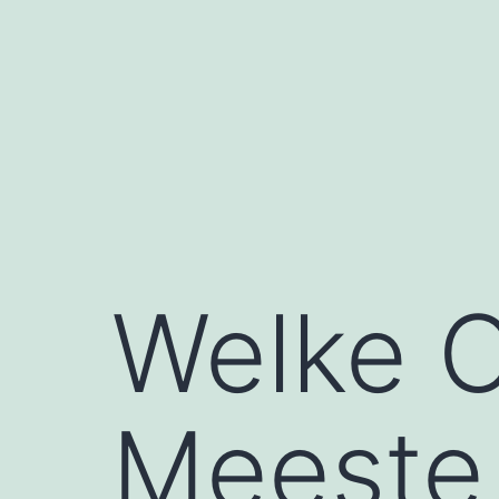
Ga
naar
de
inhoud
Welke O
Meeste