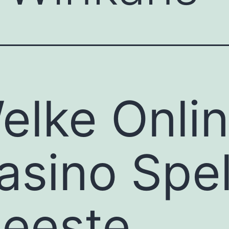
elke Onli
asino Spe
eeste