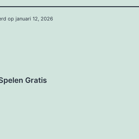
erd op
januari 12, 2026
pelen Gratis