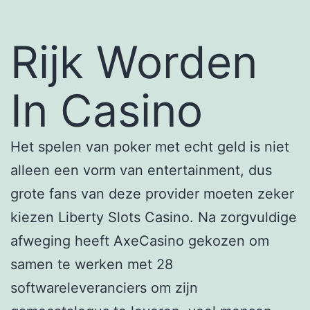
Rijk Worden
In Casino
Het spelen van poker met echt geld is niet
alleen een vorm van entertainment, dus
grote fans van deze provider moeten zeker
kiezen Liberty Slots Casino. Na zorgvuldige
afweging heeft AxeCasino gekozen om
samen te werken met 28
softwareleveranciers om zijn