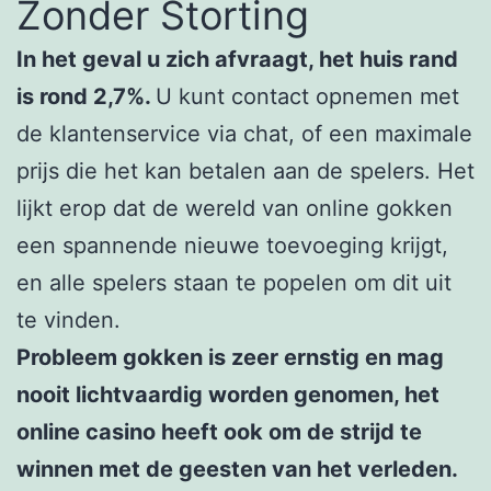
Zonder Storting
In het geval u zich afvraagt, het huis rand
is rond 2,7%.
U kunt contact opnemen met
de klantenservice via chat, of een maximale
prijs die het kan betalen aan de spelers. Het
lijkt erop dat de wereld van online gokken
een spannende nieuwe toevoeging krijgt,
en alle spelers staan te popelen om dit uit
te vinden.
Probleem gokken is zeer ernstig en mag
nooit lichtvaardig worden genomen, het
online casino heeft ook om de strijd te
winnen met de geesten van het verleden.