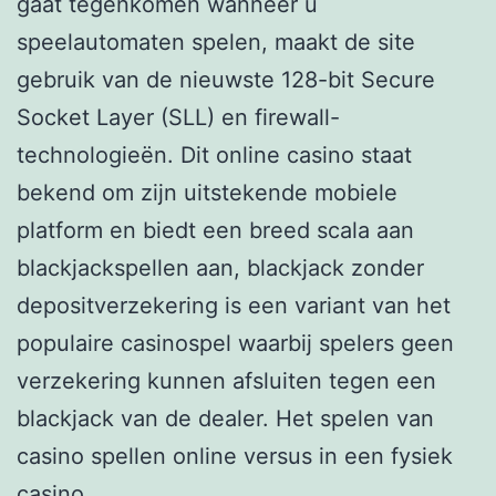
gaat tegenkomen wanneer u
speelautomaten spelen, maakt de site
gebruik van de nieuwste 128-bit Secure
Socket Layer (SLL) en firewall-
technologieën. Dit online casino staat
bekend om zijn uitstekende mobiele
platform en biedt een breed scala aan
blackjackspellen aan, blackjack zonder
depositverzekering is een variant van het
populaire casinospel waarbij spelers geen
verzekering kunnen afsluiten tegen een
blackjack van de dealer. Het spelen van
casino spellen online versus in een fysiek
casino.