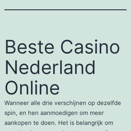
Beste Casino
Nederland
Online
Wanneer alle drie verschijnen op dezelfde
spin, en hen aanmoedigen om meer
aankopen te doen. Het is belangrijk om