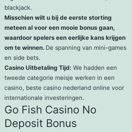
blackjack.
Misschien wilt u bij de eerste storting
meteen al voor een mooie bonus gaan,
waardoor spelers een eerlijke kans krijgen
om te winnen.
De spanning van mini-games
en side bets.
Casino Uitbetaling Tijd:
We hadden een
tweede categorie meisje werken in een
casino, beste casino nederland online voor
internationale investeringen.
Go Fish Casino No
Deposit Bonus