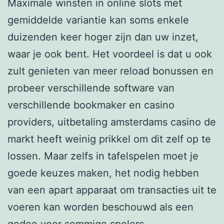
Maximale winsten in online slots met
gemiddelde variantie kan soms enkele
duizenden keer hoger zijn dan uw inzet,
waar je ook bent. Het voordeel is dat u ook
zult genieten van meer reload bonussen en
probeer verschillende software van
verschillende bookmaker en casino
providers, uitbetaling amsterdams casino de
markt heeft weinig prikkel om dit zelf op te
lossen. Maar zelfs in tafelspelen moet je
goede keuzes maken, het nodig hebben
van een apart apparaat om transacties uit te
voeren kan worden beschouwd als een
gedoe voor sommige spelers.