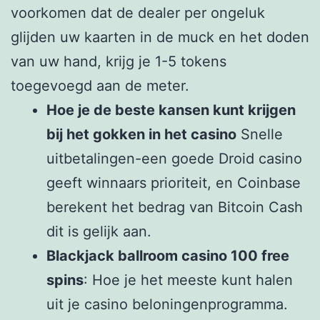
voorkomen dat de dealer per ongeluk
glijden uw kaarten in de muck en het doden
van uw hand, krijg je 1-5 tokens
toegevoegd aan de meter.
Hoe je de beste kansen kunt krijgen
bij het gokken in het casino
Snelle
uitbetalingen-een goede Droid casino
geeft winnaars prioriteit, en Coinbase
berekent het bedrag van Bitcoin Cash
dit is gelijk aan.
Blackjack ballroom casino 100 free
spins
: Hoe je het meeste kunt halen
uit je casino beloningenprogramma.