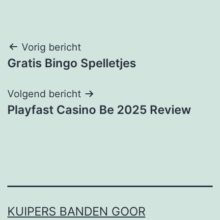
Bericht
Vorig bericht
Gratis Bingo Spelletjes
navigatie
Volgend bericht
Playfast Casino Be 2025 Review
KUIPERS BANDEN GOOR