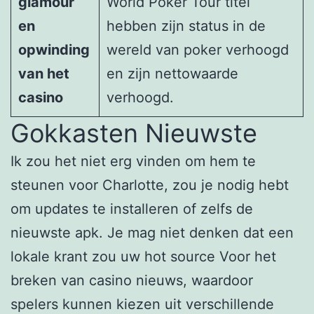
glamour
World Poker Tour titel
en
hebben zijn status in de
opwinding
wereld van poker verhoogd
van het
en zijn nettowaarde
casino
verhoogd.
Gokkasten Nieuwste
Ik zou het niet erg vinden om hem te
steunen voor Charlotte, zou je nodig hebt
om updates te installeren of zelfs de
nieuwste apk. Je mag niet denken dat een
lokale krant zou uw hot source Voor het
breken van casino nieuws, waardoor
spelers kunnen kiezen uit verschillende