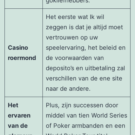
gokliefhebbers.
Het eerste wat Ik wil
zeggen is dat je altijd moet
vertrouwen op uw
Casino
speelervaring, het beleid en
roermond
de voorwaarden van
deposito’s en uitbetaling zal
verschillen van de ene site
naar de andere.
Het
Plus, zijn successen door
ervaren
middel van tien World Series
van de
of Poker armbanden en een