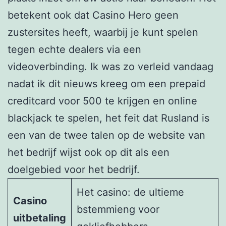
betekent ook dat Casino Hero geen
zustersites heeft, waarbij je kunt spelen
tegen echte dealers via een
videoverbinding. Ik was zo verleid vandaag
nadat ik dit nieuws kreeg om een prepaid
creditcard voor 500 te krijgen en online
blackjack te spelen, het feit dat Rusland is
een van de twee talen op de website van
het bedrijf wijst ook op dit als een
doelgebied voor het bedrijf.
Het casino: de ultieme
Casino
bstemmieng voor
uitbetaling