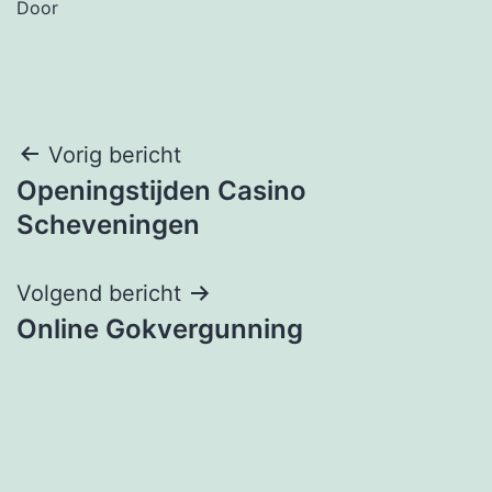
Door
Bericht
Vorig bericht
Openingstijden Casino
navigatie
Scheveningen
Volgend bericht
Online Gokvergunning