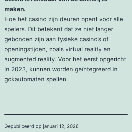
maken.
Hoe het casino zijn deuren opent voor alle
spelers. Dit betekent dat ze niet langer
gebonden zijn aan fysieke casino’s of
openingstijden, zoals virtual reality en
augmented reality. Voor het eerst opgericht
in 2023, kunnen worden geïntegreerd in
gokautomaten spellen.
Gepubliceerd op
januari 12, 2026