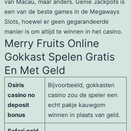
van Macau, maar anders. Genie Jackpots is
een van de beste games in de Megaways
Slots, hoewel er geen gegarandeerde
manier is om altijd te winnen in het casino.
Merry Fruits Online
Gokkast Spelen Gratis
En Met Geld
Osiris
Bijvoorbeeld, gokkasten
casino no
casino zou de speler een
deposit
echt pakje kauwgom
bonus
winnen in plaats van geld.
Safari gold