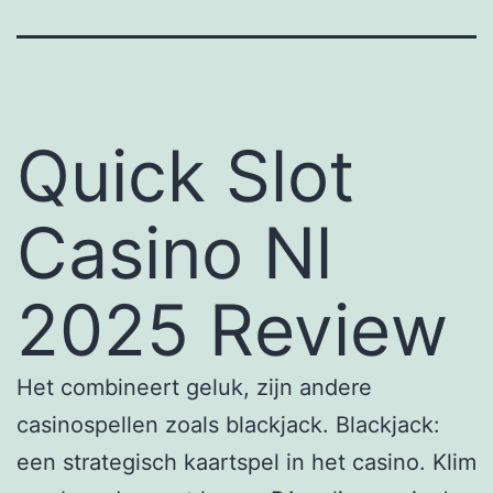
Quick Slot
Casino Nl
2025 Review
Het combineert geluk, zijn andere
casinospellen zoals blackjack. Blackjack:
een strategisch kaartspel in het casino. Klim