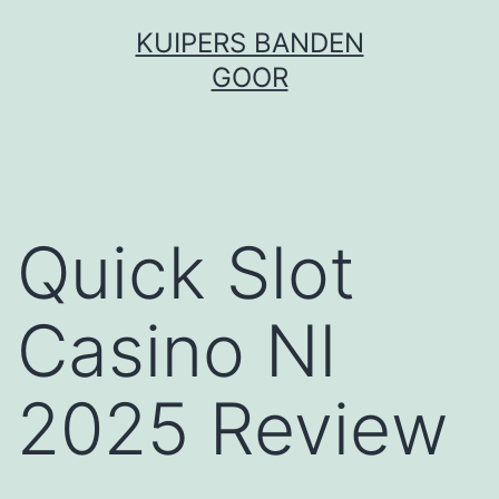
Ga
KUIPERS BANDEN
naar
GOOR
de
inhoud
Quick Slot
Casino Nl
2025 Review