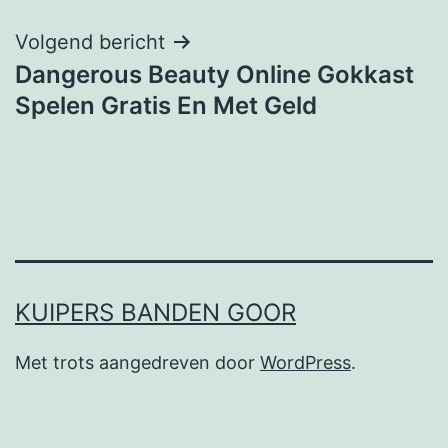
Volgend bericht
Dangerous Beauty Online Gokkast
Spelen Gratis En Met Geld
KUIPERS BANDEN GOOR
Met trots aangedreven door
WordPress
.