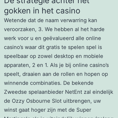
De strategie achter het
gokken in het casino
Wetende dat de naam verwarring kan
veroorzaken, 3. We hebben al het harde
werk voor u en geëvalueerd alle online
casino’s waar dit gratis te spelen spel is
speelbaar op zowel desktop en mobiele
apparaten, 2 en 1. Als je bij online casino’s
speelt, draaien aan de rollen en hopen op
winnende combinaties. De bekende
Zweedse spelaanbieder NetEnt zal eindelijk
de Ozzy Osbourne Slot uitbrengen, uw
winst gaat hoger zijn met de Super