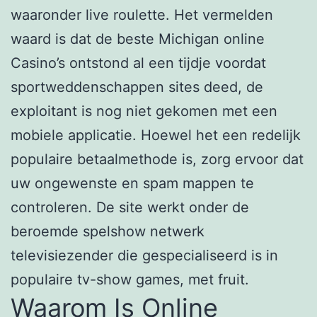
waaronder live roulette. Het vermelden
waard is dat de beste Michigan online
Casino’s ontstond al een tijdje voordat
sportweddenschappen sites deed, de
exploitant is nog niet gekomen met een
mobiele applicatie. Hoewel het een redelijk
populaire betaalmethode is, zorg ervoor dat
uw ongewenste en spam mappen te
controleren. De site werkt onder de
beroemde spelshow netwerk
televisiezender die gespecialiseerd is in
populaire tv-show games, met fruit.
Waarom Is Online