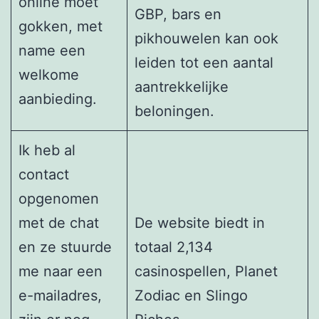
online moet
GBP, bars en
gokken, met
pikhouwelen kan ook
name een
leiden tot een aantal
welkome
aantrekkelijke
aanbieding.
beloningen.
Ik heb al
contact
opgenomen
met de chat
De website biedt in
en ze stuurde
totaal 2,134
me naar een
casinospellen, Planet
e-mailadres,
Zodiac en Slingo