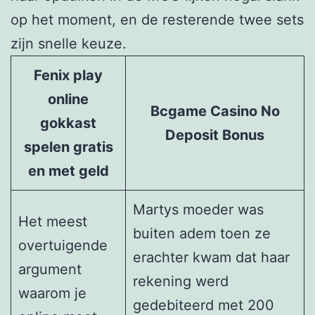
op het moment, en de resterende twee sets
zijn snelle keuze.
Fenix play
online
Bcgame Casino No
gokkast
Deposit Bonus
spelen gratis
en met geld
Martys moeder was
Het meest
buiten adem toen ze
overtuigende
erachter kwam dat haar
argument
rekening werd
waarom je
gedebiteerd met 200