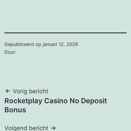
Gepubliceerd op
januari 12, 2026
Door
Bericht
Vorig bericht
Rocketplay Casino No Deposit
navigatie
Bonus
Volgend bericht