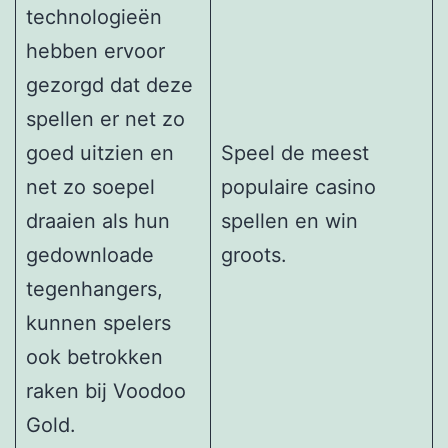
technologieën
hebben ervoor
gezorgd dat deze
spellen er net zo
goed uitzien en
Speel de meest
net zo soepel
populaire casino
draaien als hun
spellen en win
gedownloade
groots.
tegenhangers,
kunnen spelers
ook betrokken
raken bij Voodoo
Gold.