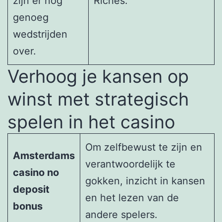
zijn er nog
Riches.
genoeg
wedstrijden
over.
Verhoog je kansen op
winst met strategisch
spelen in het casino
Om zelfbewust te zijn en
Amsterdams
verantwoordelijk te
casino no
gokken, inzicht in kansen
deposit
en het lezen van de
bonus
andere spelers.