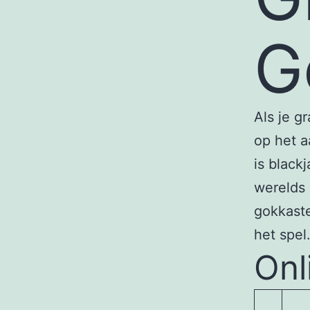
G
Als je g
op het a
is black
werelds 
gokkaste
het spel
Onl