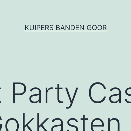
KUIPERS BANDEN GOOR
 Party Ca
Gokkasten