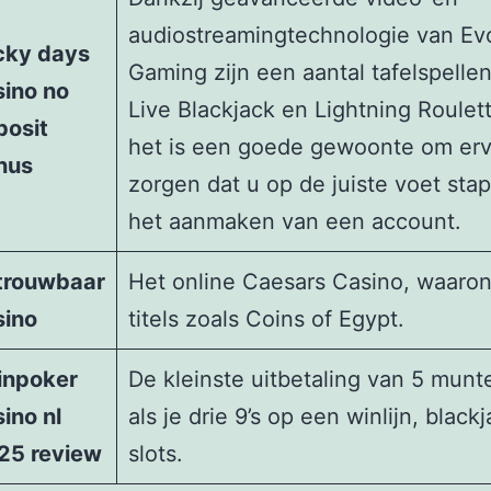
audiostreamingtechnologie van Evo
cky days
Gaming zijn een aantal tafelspellen
sino no
Live Blackjack en Lightning Roulet
posit
het is een goede gewoonte om erv
nus
zorgen dat u op de juiste voet stap
het aanmaken van een account.
trouwbaar
Het online Caesars Casino, waaro
sino
titels zoals Coins of Egypt.
inpoker
De kleinste uitbetaling van 5 mun
ino nl
als je drie 9’s op een winlijn, black
25 review
slots.