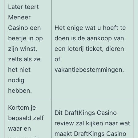
Later teert
Meneer
Casino een
Het enige wat u hoeft te
beetje in op
doen is de aankoop van
zijn winst,
een loterij ticket, dieren
zelfs als ze
of
het niet
vakantiebestemmingen.
nodig
hebben.
Kortom je
Dit DraftKings Casino
bepaald zelf
review zal kijken naar wat
waar en
maakt DraftKings Casino