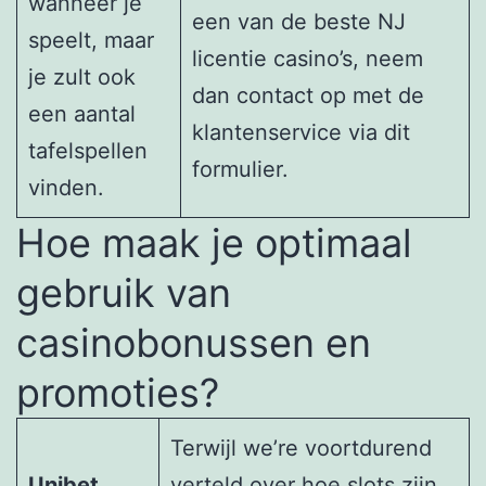
wanneer je
een van de beste NJ
speelt, maar
licentie casino’s, neem
je zult ook
dan contact op met de
een aantal
klantenservice via dit
tafelspellen
formulier.
vinden.
Hoe maak je optimaal
gebruik van
casinobonussen en
promoties?
Terwijl we’re voortdurend
Unibet
verteld over hoe slots zijn