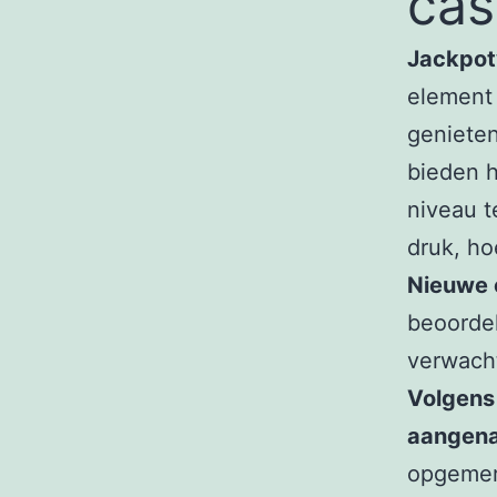
cas
Jackpot
element 
genieten
bieden h
niveau t
druk, ho
Nieuwe o
beoordel
verwacht
Volgens 
aangena
opgemerk