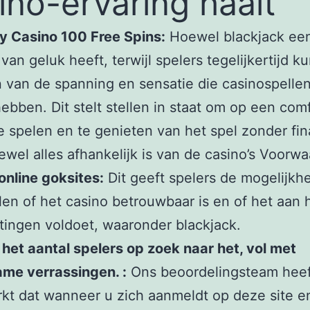
ino-ervaring haalt
y Casino 100 Free Spins:
Hoewel blackjack ee
van geluk heeft, terwijl spelers tegelijkertijd k
 van de spanning en sensatie die casinospellen
ebben. Dit stelt stellen in staat om op een com
e spelen en te genieten van het spel zonder fin
ewel alles afhankelijk is van de casino’s Voorw
nline goksites:
Dit geeft spelers de mogelijkh
en of het casino betrouwbaar is en of het aan 
ingen voldoet, waaronder blackjack.
het aantal spelers op zoek naar het, vol met
me verrassingen. :
Ons beoordelingsteam heef
t dat wanneer u zich aanmeldt op deze site en