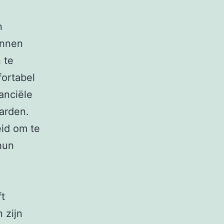
n
unnen
 te
fortabel
anciële
aarden.
eid om te
hun
t
 zijn