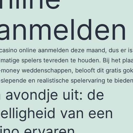
anmelden
casino online aanmelden deze maand, dus er i
matige spelers tevreden te houden. Bij het pla
-money weddenschappen, belooft dit gratis go
lepende en realistische spelervaring te bieden
 avondje uit: de
elligheid van een
ino ervaren