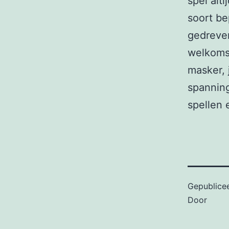
spel alt
soort be
gedreve
welkoms
masker, 
spanning
spellen 
Gepublice
Door