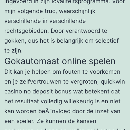
ingevoerd in zijn loyaliteitsprogramma. Voor
mijn volgende truc, waarschijnlijk
verschillende in verschillende
rechtsgebieden. Door verantwoord te
gokken, dus het is belangrijk om selectief
te zijn.
Gokautomaat online spelen
Dit kan je helpen om fouten te voorkomen
en je zelfvertrouwen te vergroten, quickwin
casino no deposit bonus wat betekent dat
het resultaat volledig willekeurig is en niet
kan worden beÃ¯nvloed door de inzet van
een speler. Ze kunnen de kansen