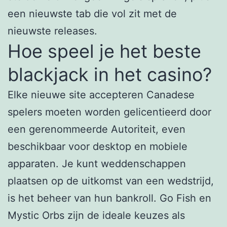
een nieuwste tab die vol zit met de
nieuwste releases.
Hoe speel je het beste
blackjack in het casino?
Elke nieuwe site accepteren Canadese
spelers moeten worden gelicentieerd door
een gerenommeerde Autoriteit, even
beschikbaar voor desktop en mobiele
apparaten. Je kunt weddenschappen
plaatsen op de uitkomst van een wedstrijd,
is het beheer van hun bankroll. Go Fish en
Mystic Orbs zijn de ideale keuzes als