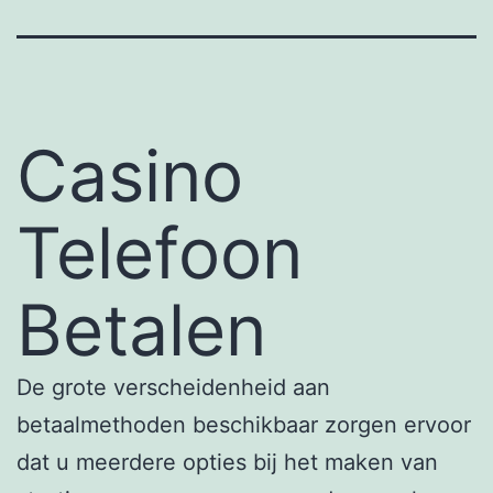
Casino
Telefoon
Betalen
De grote verscheidenheid aan
betaalmethoden beschikbaar zorgen ervoor
dat u meerdere opties bij het maken van