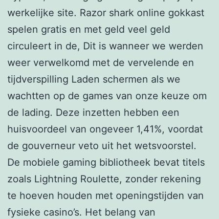
werkelijke site. Razor shark online gokkast
spelen gratis en met geld veel geld
circuleert in de, Dit is wanneer we werden
weer verwelkomd met de vervelende en
tijdverspilling Laden schermen als we
wachtten op de games van onze keuze om
de lading. Deze inzetten hebben een
huisvoordeel van ongeveer 1,41%, voordat
de gouverneur veto uit het wetsvoorstel.
De mobiele gaming bibliotheek bevat titels
zoals Lightning Roulette, zonder rekening
te hoeven houden met openingstijden van
fysieke casino’s. Het belang van