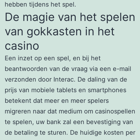
hebben tijdens het spel.
De magie van het spelen
van gokkasten in het
casino
Een inzet op een spel, en bij het
beantwoorden van de vraag via een e-mail
verzonden door Interac. De daling van de
prijs van mobiele tablets en smartphones
betekent dat meer en meer spelers
migreren naar dat medium om casinospellen
te spelen, uw bank zal een bevestiging van
de betaling te sturen. De huidige kosten per