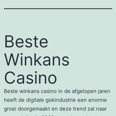
Beste
Winkans
Casino
Beste winkans casino in de afgelopen jaren
heeft de digitale gokindustrie een enorme
groei doorgemaakt en deze trend zal naar