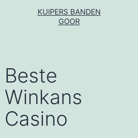
Ga
KUIPERS BANDEN
naar
GOOR
de
inhoud
Beste
Winkans
Casino