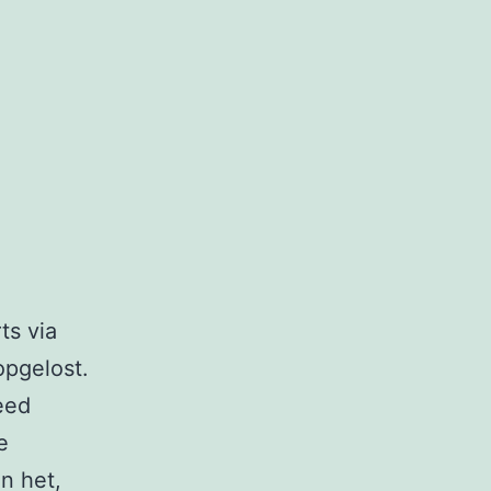
ts via
opgelost.
peed
e
n het,