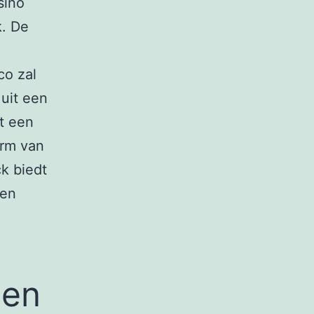
sino
k. De
co zal
 uit een
t een
orm van
k biedt
een
 en