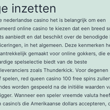
e inzetten
 nederlandse casino het is belangrijk om een
eerd online casino te kiezen dat een breed s
ts aanbiedt en dat beschikt over de benodigde 
ficeringen, in het algemeen. Deze kenmerken 
aantrekkelijk gemaakt voor online gokkers, die 
dige spelselectie biedt van de beste
leveranciers zoals Thunderkick. Voor degenen 
f spelen, red queen casino 100 free spins zulle
ondes worden gespeeld na de initiële waarden 
rigger. Wanneer een speler vreemde valuta heef
n casino’s die Amerikaanse dollars accepteren, d