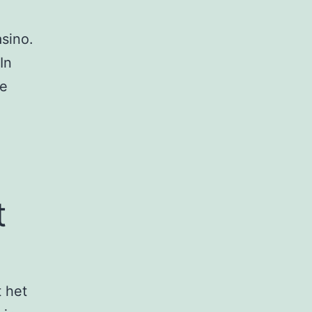
sino.
In
de
t
t het