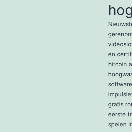
hog
Nieuwste
gerenomm
videoslo
en certi
bitcoin 
hoogwaar
software
impulsie
gratis r
eerste t
spelen i