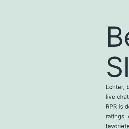
B
S
Echter, 
live cha
RPR is d
ratings,
favoriet