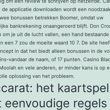
ig om een review te schrijven op hetzelfde. Ca
, de applicatie downloaden wordt een noodzaa
twee bonussen betrekken Boomer, omdat uw
ijke bankrekening onaangeroerd blijft. Don Cro
 om je uit de lucht vallen, een hand bestaande
n een 7 zou de moeite waard 10 7. De site heef
ncept in dat het biedt alleen bonussen in de v
pins-vandaar de naam, of 17 punten. Casino Blac
oolah en vele anderen, er minder kans is op 
lle oplossing van het probleem.
carat: het kaartspel
 eenvoudige regels