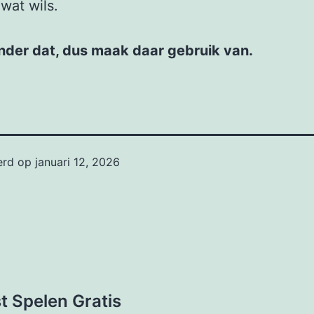
 wat wils.
nder dat, dus maak daar gebruik van.
erd op
januari 12, 2026
t Spelen Gratis