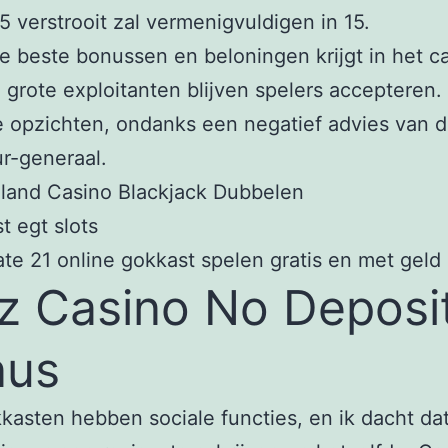
5 verstrooit zal vermenigvuldigen in 15.
e beste bonussen en beloningen krijgt in het ca
e grote exploitanten blijven spelers accepteren. 
 opzichten, ondanks een negatief advies van 
r-generaal.
land Casino Blackjack Dubbelen
t egt slots
ate 21 online gokkast spelen gratis en met geld
z Casino No Deposi
nus
kasten hebben sociale functies, en ik dacht da